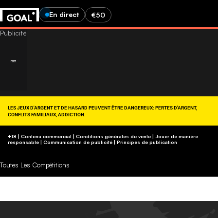
En direct
€50
LES JEUX D'ARGENT ET DE HASARD PEUVENT ÊTRE DANGEREUX: PERTES D'ARGENT,
CONFLITS FAMILIAUX, ADDICTION.
RETROUVEZ NOS CONSEILS SUR (09-74-75-13-13, APPEL NON SURTAXÉ).
https://www.joueurs-info-service.fr/
+18 | Contenu commercial | Conditions générales de vente | Jouer de manière
responsable
|
Communication de publicité
|
Principes de publication
Toutes Les Compétitions