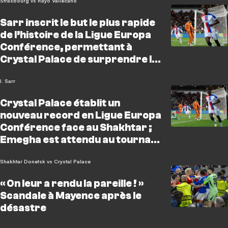
Strasbourg vs Rayo Vallecano
Sarr inscrit le but le plus rapide
de l’histoire de la Ligue Europa
Conférence, permettant à
Crystal Palace de surprendre le
Shakhtar
I. Sarr
Crystal Palace établit un
nouveau record en Ligue Europa
Conférence face au Shakhtar ;
Emegha est attendu au tournant
avec Strasbourg
Shakhtar Donetsk vs Crystal Palace
« On leur a rendu la pareille ! »
Scandale à Mayence après le
désastre