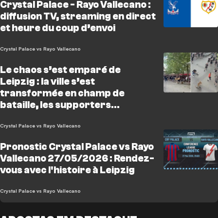
Crystal Palace - Rayo Vallecano :
diffusion TV, streaming en direct
et heure du coup d’envoi
Crystal Palace vs Rayo Vallecano
Le chaos s’est emparé de
Leipzig : la ville s’est
transformée en champ de
bataille, les supporters
s’attaquant mutuellement à
coups de chaises et de
Crystal Palace vs Rayo Vallecano
morceaux de verre, et visant ég
Pronostic Crystal Palace vs Rayo
Vallecano 27/05/2026 : Rendez-
vous avec l'histoire à Leipzig
Crystal Palace vs Rayo Vallecano