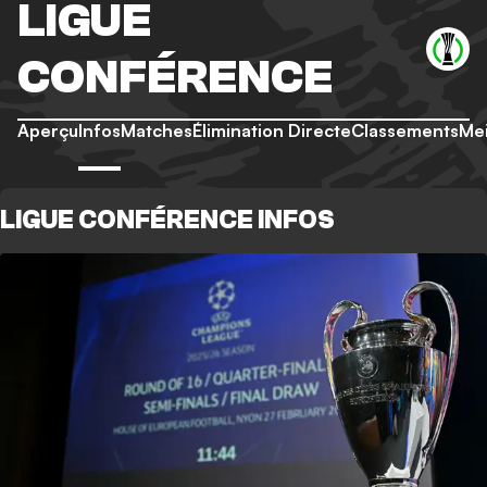
LIGUE
CONFÉRENCE
Aperçu
Infos
Matches
Élimination Directe
Classements
Mei
LIGUE CONFÉRENCE INFOS