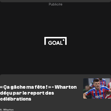
Publicité
« Ça gâche ma fête ! » - Wharton
déçu par le report des
célébrations
A. Wharton