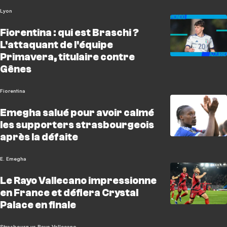
Lyon
Fiorentina : qui est Braschi ?
L'attaquant de l'équipe
Primavera, titulaire contre
Gênes
Fiorentina
Emegha salué pour avoir calmé
les supporters strasbourgeois
après la défaite
E. Emegha
Le Rayo Vallecano impressionne
en France et défiera Crystal
Palace en finale
Strasbourg vs Rayo Vallecano