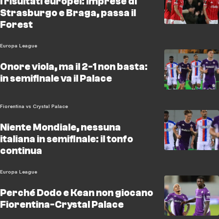
I risultati europei: imprese di
Strasburgo e Braga, passa il
Forest
Europa League
Onore viola, ma il 2-1 non basta:
in semifinale va il Palace
Fiorentina vs Crystal Palace
Niente Mondiale, nessuna
italiana in semifinale: il tonfo
continua
Europa League
Perché Dodo e Kean non giocano
Fiorentina-Crystal Palace