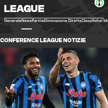
LEAGUE
Generale
News
Partite
Eliminazione Diretta
Classifiche
I M
CONFERENCE LEAGUE NOTIZIE