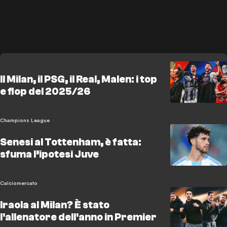
Il Milan, il PSG, il Real, Malen: i top
e flop del 2025/26
Champions League
Senesi al Tottenham, è fatta:
sfuma l’ipotesi Juve
Calciomercato
Iraola al Milan? È stato
l'allenatore dell'anno in Premier