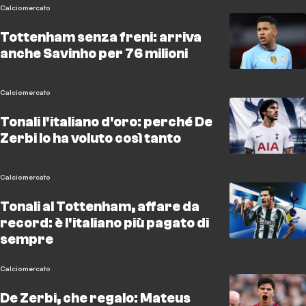
Calciomercato
Tottenham senza freni: arriva
anche Savinho per 76 milioni
Calciomercato
Tonali l'italiano d'oro: perché De
Zerbi lo ha voluto così tanto
Calciomercato
Tonali al Tottenham, affare da
record: è l'italiano più pagato di
sempre
Calciomercato
De Zerbi, che regalo: Mateus