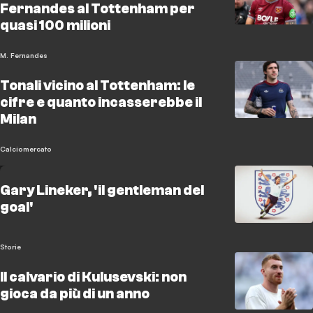
Fernandes al Tottenham per
quasi 100 milioni
M. Fernandes
Tonali vicino al Tottenham: le
cifre e quanto incasserebbe il
Milan
Calciomercato
Gary Lineker, 'il gentleman del
goal'
Storie
Il calvario di Kulusevski: non
gioca da più di un anno