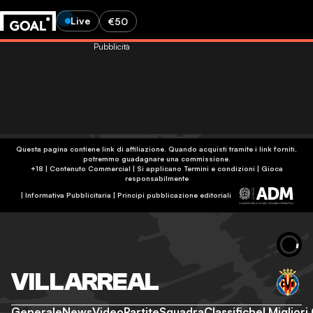
Live
€50
Pubblicità
Questa pagina contiene link di affiliazione. Quando acquisti tramite i link forniti,
potremmo guadagnare una commissione.
+18 | Contenuto Commercial | Si applicano Termini e condizioni | Gioca
responsabilmente
|
Informativa Pubblicitaria
|
Principi pubblicazione editoriali
VILLARREAL
Generale
News
Video
Partite
Squadra
Classifiche
I Migliori