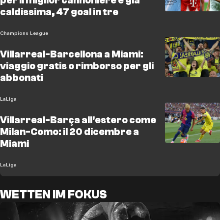
per il miglior cannoniere è già
caldissima, 47 goal in tre
Champions League
Villarreal-Barcellona a Miami:
viaggio gratis o rimborso per gli
abbonati
LaLiga
Villarreal-Barça all'estero come
Milan-Como: il 20 dicembre a
Miami
LaLiga
WETTEN IM FOKUS