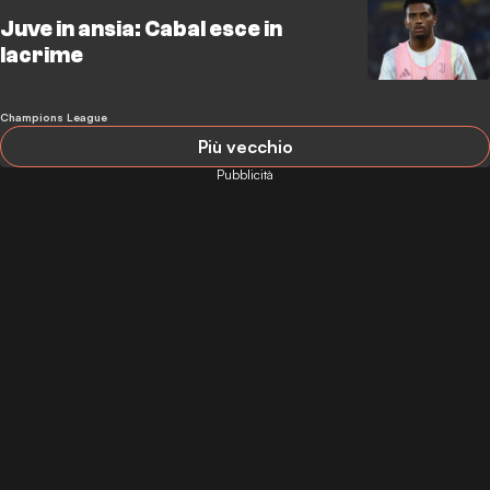
Juve in ansia: Cabal esce in
lacrime
Champions League
Più vecchio
Pubblicità