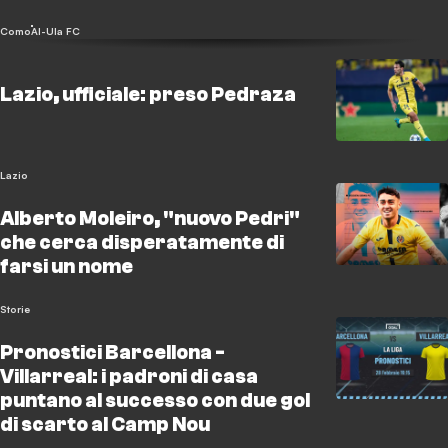
Como
Al-Ula FC
Lazio, ufficiale: preso Pedraza
Lazio
Alberto Moleiro, "nuovo Pedri"
che cerca disperatamente di
farsi un nome
Storie
Pronostici Barcellona -
Villarreal: i padroni di casa
puntano al successo con due gol
di scarto al Camp Nou