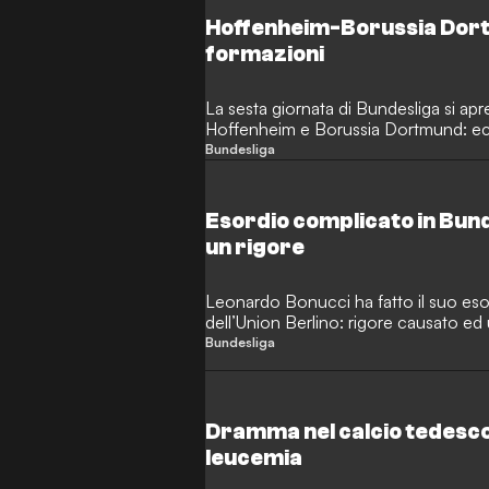
Hoffenheim-Borussia Dort
formazioni
La sesta giornata di Bundesliga si apre
Hoffenheim e Borussia Dortmund: ecc
in streaming.
Bundesliga
Esordio complicato in Bun
un rigore
Leonardo Bonucci ha fatto il suo eso
dell’Union Berlino: rigore causato ed 
Bundesliga
Dramma nel calcio tedesc
leucemia