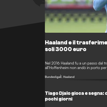
Haaland e il trasferim
soli 3000 euro
Nel 2016 Haaland fu a un passo dal tr
all'Hoffenheim non andò in porto per
Bundesliga
E. Haaland
Tiago Djalo gioca e segna: d
pochi giorni