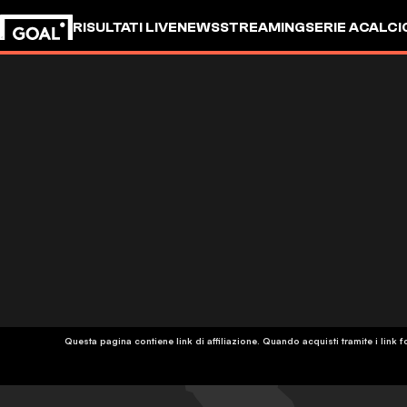
RISULTATI LIVE
NEWS
STREAMING
SERIE A
CALCI
Questa pagina contiene link di affiliazione. Quando acquisti tramite i lin