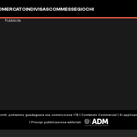
OMERCATO
INDIVISA
SCOMMESSE
GIOCHI
Pubblicità
k forniti, potremmo guadagnare una commissione.
+18 | Contenuto Commercial | Si applican
|
Principi pubblicazione editoriali