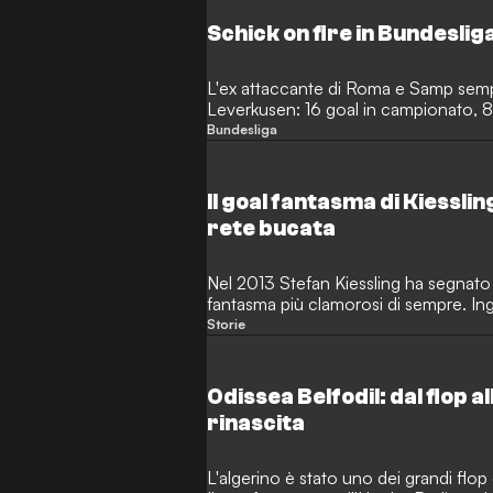
Schick on fire in Bundesliga:
L'ex attaccante di Roma e Samp sempre
Leverkusen: 16 goal in campionato, 8
di Haaland.
Bundesliga
Il goal fantasma di Kiesslin
rete bucata
Nel 2013 Stefan Kiessling ha segnato
fantasma più clamorosi di sempre. I
stesso.
Storie
Odissea Belfodil: dal flop a
rinascita
L'algerino è stato uno dei grandi flop