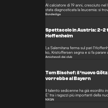
Al calciatore di 19 anni, cresciuto nel
stata diagnosticata la leucemia: si tro
Bundesliga
Spettacolo in Austria: 2-2 
Hoffenheim
La Salernitana ferma sul pari l'Hoffenh
ko, Kristoffersen segna e si fa parare 
Amichevoli dei club
Tom Bischof: il ‘nuovo Gö
vorrebbe al Bayern
Il talento sedicenne ha già esordito 
E’ tra i ragazzi più importanti della 
tedesco.
NXGN