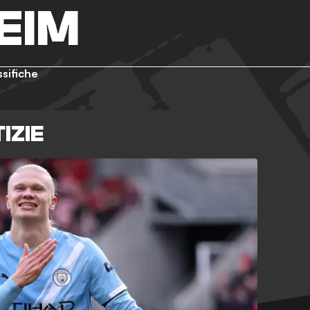
EIM
ssifiche
IZIE