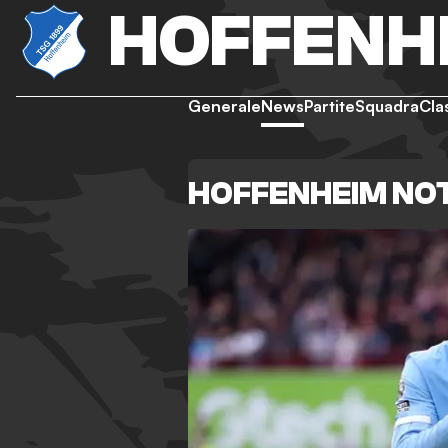
HOFFENH
Generale
News
Partite
Squadra
Cla
HOFFENHEIM NOT