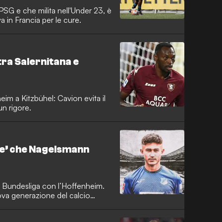
 PSG e che milita nell'Under 23, è
va in Francia per le cure.
tra Salernitana e
eim a Kitzbühel: Cavion evita il
un rigore.
tze’ che Nagelsmann
in Bundesliga con l’Hoffenheim.
nuova generazione del calcio