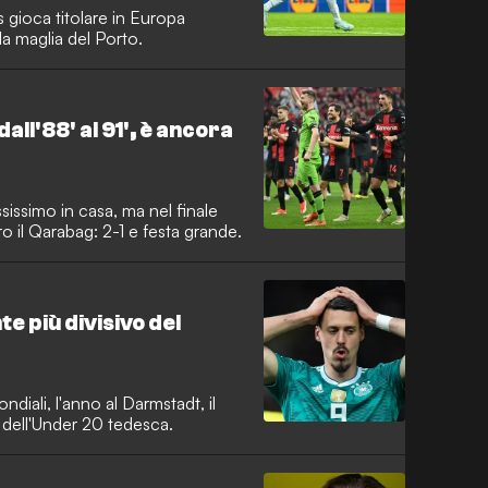
s gioca titolare in Europa
a maglia del Porto.
all'88' al 91', è ancora
sissimo in casa, ma nel finale
 il Qarabag: 2-1 e festa grande.
e più divisivo del
diali, l'anno al Darmstadt, il
l vice dell'Under 20 tedesca.