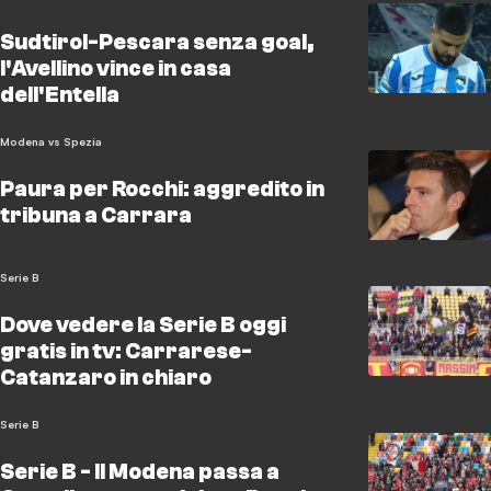
Sudtirol-Pescara senza goal,
l'Avellino vince in casa
dell'Entella
Modena vs Spezia
Paura per Rocchi: aggredito in
tribuna a Carrara
Serie B
Dove vedere la Serie B oggi
gratis in tv: Carrarese-
Catanzaro in chiaro
Serie B
Serie B - Il Modena passa a