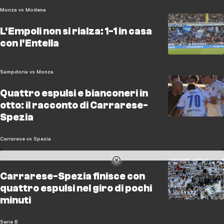
Monza vs Modena
L'Empoli non si rialza: 1-1 in casa
con l'Entella
Sampdoria vs Monza
Quattro espulsi e bianconeri in
otto: il racconto di Carrarese-
Spezia
Carrarese vs Spezia
Carrarese-Spezia finisce con
quattro espulsi nel giro di pochi
minuti
Serie B