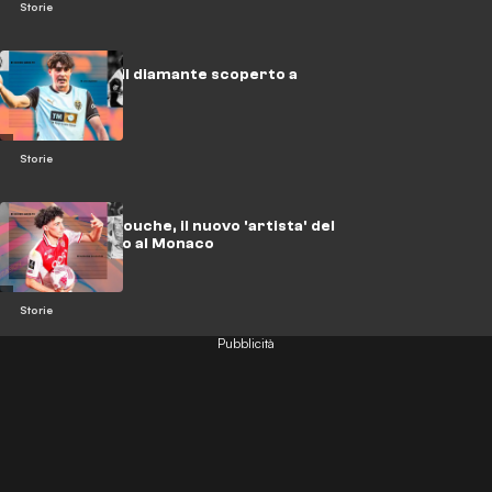
Storie
Javi Guerra, il diamante scoperto a
Valencia
Storie
Maghnes Akliouche, il nuovo 'artista' del
calcio esploso al Monaco
Storie
Pubblicità