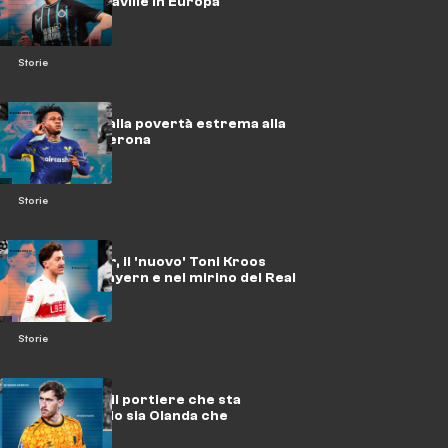
sta facendo faville in Europa
Storie
Gift Orban, dalla povertà estrema alla
Serie A col Verona
Storie
Angelo Stiller, il 'nuovo' Toni Kroos
sfuggito al Bayern e nel mirino del Real
Madrid
Storie
Robin Roefs, il portiere che sta
sorprendendo sia Olanda che
Inghilterra