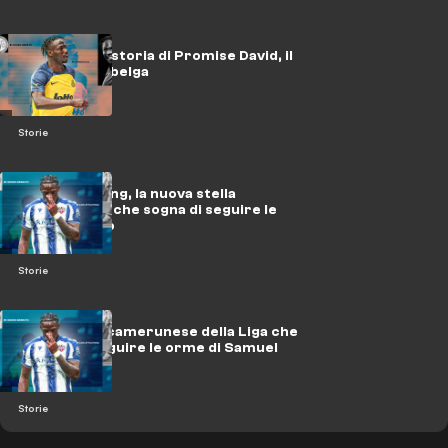
L'incredibile storia di Promise David, il
Baby Lukaku belga
Storie
Karl Etta Eyong, la nuova stella
camerunese che sogna di seguire le
orme di Eto’o
Storie
Il fenomeno camerunese della Liga che
potrebbe seguire le orme di Samuel
Eto'o
Storie