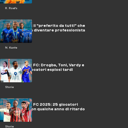
R. Roefs
N'Golo Kanté: il "preferito da tutti" che
rischiò di non diventare professionista
N. Kante
Hidden Gems FC: Drogba, Toni, Vardy e
altri sette giocatori esplosi tardi
Storie
Hidden Gems FC 2025: 25 giocatori
consacrati con qualche anno di ritardo
Storie