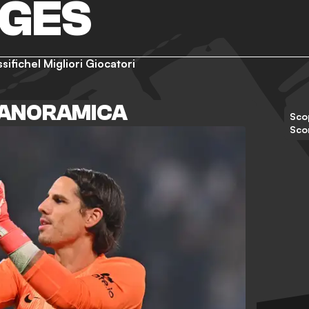
UGES
ssifiche
I Migliori Giocatori
PANORAMICA
Scop
Sco