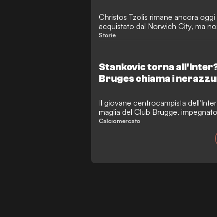
Christos Tzolis rimane ancora oggi 
acquistato dal Norwich City, ma no
però esploso in Belgio e lo attend
Storie
milioni.
Stankovic torna all'Inter?
Bruges chiama i nerazzu
Il giovane centrocampista dell'Inter
maglia del Club Brugge, impegnato i
potrebbe riportarlo a Milano in esta
Calciomercato