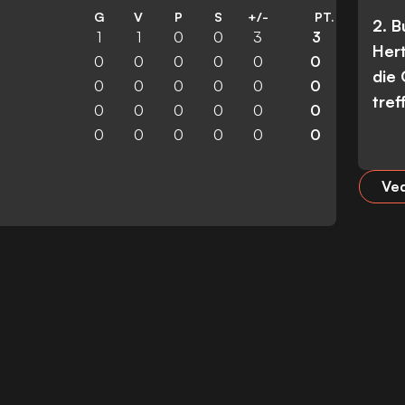
G
V
P
S
+/-
PT.
2. 
1
1
0
0
3
3
Her
0
0
0
0
0
0
die
0
0
0
0
0
0
tref
0
0
0
0
0
0
0
0
0
0
0
0
Ved