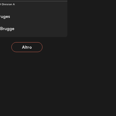
st Division A
ruges
 Brugge
Altro