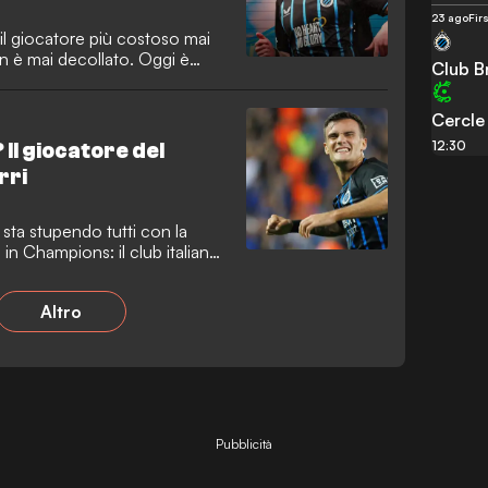
23 ago
Fir
il giocatore più costoso mai
n è mai decollato. Oggi è
Club B
e un trasferimento da 40
Cercle
12:30
 Il giocatore del
rri
 sta stupendo tutti con la
n Champions: il club italiano
te.
Altro
Pubblicità