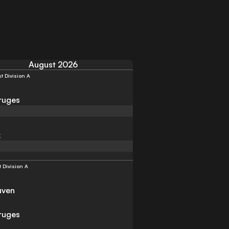
August 2026
st Division A
ruges
k
t Division A
uven
ruges