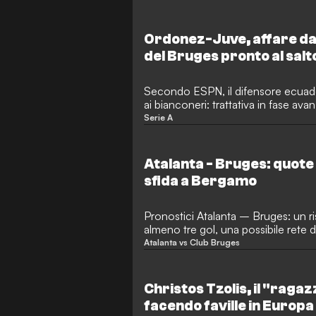
Ordonez-Juve, affare da 4
del Bruges pronto al salt
Secondo ESPN, il difensore ecuad
ai bianconeri: trattativa in fase ava
Mondiale e estate.
Serie A
Atalanta - Bruges: quote 
sfida a Bergamo
Pronostici Atalanta – Bruges: un ris
almeno tre gol, una possibile rete 
plausibili per le scommesse.
Atalanta vs Club Bruges
Christos Tzolis, il "ragaz
facendo faville in Europa