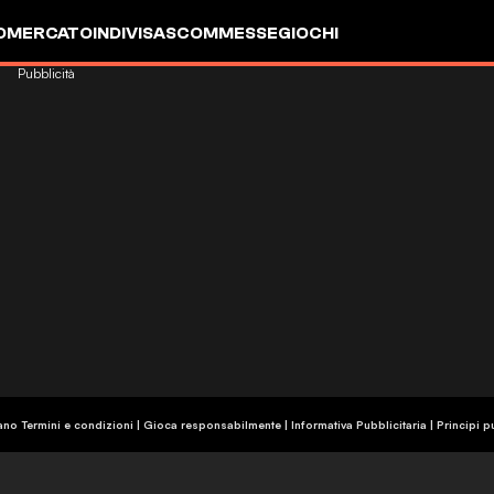
OMERCATO
INDIVISA
SCOMMESSE
GIOCHI
Pubblicità
ano Termini e condizioni | Gioca responsabilmente
|
Informativa Pubblicitaria
|
Principi p