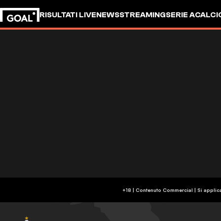
RISULTATI LIVE
NEWS
STREAMING
SERIE A
CALCI
+18 | Contenuto Commercial | Si applic