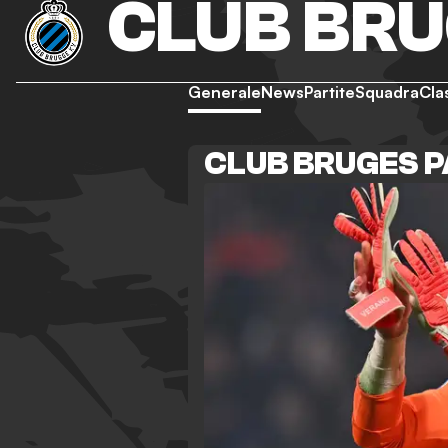
CLUB BR
Generale
News
Partite
Squadra
Cla
CLUB BRUGES 