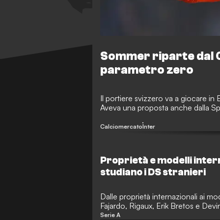
Sommer riparte dal C
parametro zero
Il portiere svizzero va a giocare in 
Aveva una proposta anche dalla Spa
Calciomercato
Inter
Proprietà e modelli interna
studiano i DS stranieri
Dalle proprietà internazionali ai mo
Fajardo, Rigaux, Erik Bretos e De
nuova idea di dirigenza sportiva.
Serie A