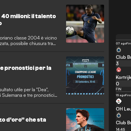
0 milioni: il talento
o
oriano classe 2004 è vicino
nzata, possibile chiusura tra
07 ago
Fir
Club B
3
e pronostici per la
Kortrij
0
ultato utile per la "Dea",
FIN
di Sulemana e tre pronostici
15 ago
Firs
OH Le
zo d'oro" che sta
Club B
14:45