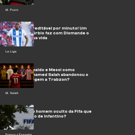
M. Pusic
Quantia inacreditável por minuto! Um
clube do subúrbio faz com Diomande o
negócio de sua vida
La Liga
Cristiano Ronaldo e Messi como
exemplo: Mohamed Salah abandonou o
futebol na viagem a Trabzon?
M. Salah
Nº 3: quem é o homem oculto da Fifa que
abalou o trono de Infantino?
França x Espanha