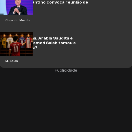
extorsão: Infantino convoca reunião de
crise
Copa do Mundo
Entre Espanha, Arábia Saudita e
Turquia: Mohamed Salah tomou a
decisão certa?
M. Salah