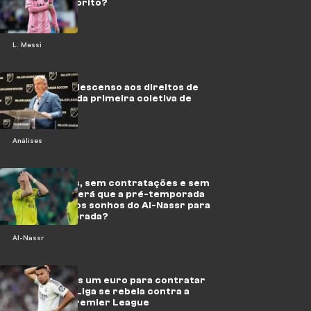
Messi é o favorito?
L. Messi
Do acesso e descenso aos direitos de
mídia: lições da primeira coletiva de
Berg
Análises
Sem estrelas, sem contratações e sem
resultados: será que a pré-temporada
acabou com os sonhos do Al-Nassr para
a nova temporada?
Al-Nassr
"Não pagamos um euro para contratar
Mbappé": La Liga se rebela contra a
loucura da Premier League