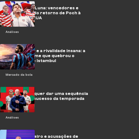
De Balogun a Luna: vencedores e
perdedores do retorno de Poch à
seleção dos EUA
Análises
Trabzonspor e a rivalidade insana: a
história do time que quebrou o
monopólio de Istambul
Mercado da bola
Assim o NEC quer dar uma sequência
brilhante ao sucesso da temporada
passada
Análises
Falta de dinheiro e acusações de