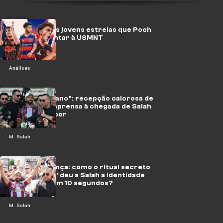
Gozo, Hall e as jovens estrelas que Poch
pode apresentar à USMNT
Análises
"A bomba do ano": recepção calorosa de
técnicos e imprensa à chegada de Salah
ao Trabzonspor
M. Salah
Não é uma dança: como o ritual secreto
do "atchulou" deu a Salah a identidade
de Trabzon em 10 segundos?
M. Salah