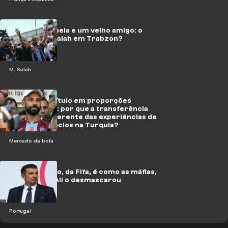
Frente europeia e um velho amigo: o
que espera Salah em Trabzon?
M. Salah
Um novo capítulo em proporções
excepcionais: por que a transferência
de Salah é diferente das experiências de
todos os egípcios na Turquia?
Mercado da bola
Figo: Infantino, da Fifa, é como as máfias,
e o príncipe Ali o desmascarou
Portugal