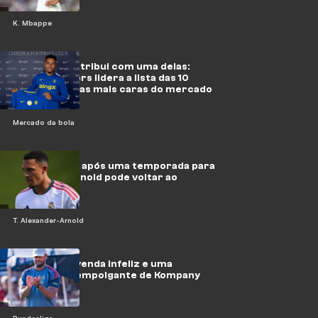
K. Mbappe
O Al-Hilal contribui com uma delas:
Morgan Rogers lidera a lista das 10
transferências mais caras do mercado
de verão
Mercado da bola
Nova ameaça após uma temporada para
esquecer: Arnold pode voltar ao
Liverpool?
T. Alexander-Arnold
Candidato à venda infeliz e uma
experiência empolgante de Kompany
Bundesliga