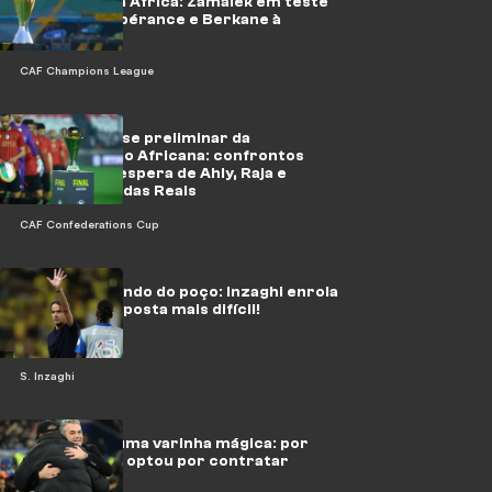
Campeões da África: Zamalek em teste
fácil, com Espérance e Berkane à
espera
CAF Champions League
Sorteio da fase preliminar da
Confederação Africana: confrontos
acessíveis à espera de Ahly, Raja e
Forças Armadas Reais
CAF Confederations Cup
Do topo ao fundo do poço: Inzaghi enrola
o Al-Hilal na aposta mais difícil!
S. Inzaghi
Ele não tem uma varinha mágica: por
que o Al-Ahly optou por contratar
Posecki?