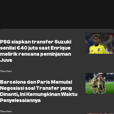
PSG siapkan transfer Suzuki
senilai €40 juta saat Enrique
melirik rencana peminjaman
Juve
Transfers
Barcelona dan Paris Memulai
Negosiasi soal Transfer yang
Dinanti, Ini Kemungkinan Waktu
Penyelesaiannya
Transfers