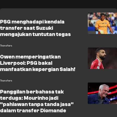
PSG menghadapi kendala
transfer saat Suzuki
mengajukan tuntutan tegas
Transfers
Owen memperingatkan
Liverpool: PSG bakal
manfaatkan kepergian Salah!
Transfers
Panggilan berbahasa tak
terduga: Mourinho jadi
"pahlawan tanpa tanda jasa"
dalam transfer Diomande