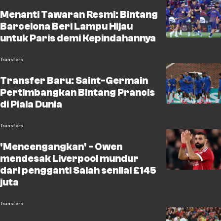
Menanti Tawaran Resmi: Bintang
Barcelona Beri Lampu Hijau
untuk Paris demi Kepindahannya
Transfers
Transfer Baru: Saint-Germain
Pertimbangkan Bintang Prancis
di Piala Dunia
Transfers
'Mencengangkan' - Owen
mendesak Liverpool mundur
dari pengganti Salah senilai £145
juta
Transfers