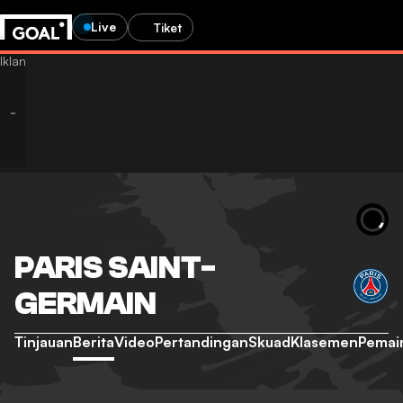
Live
Tiket
PARIS SAINT-
GERMAIN
Tinjauan
Berita
Video
Pertandingan
Skuad
Klasemen
Pemai