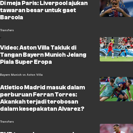
Di meja Paris: Liverpool ajukan
tawaran besar untuk gaet
Barcola
Transfers
Video: Aston Villa Takluk di
Tangan Bayern Munich Jelang
Piala Super Eropa
Bayern Munich vs Aston Villa
Atletico Madrid masuk dalam
perburuan Ferran Torres:
Akankah terjadi terobosan
dalam kesepakatan Alvarez?
Transfers