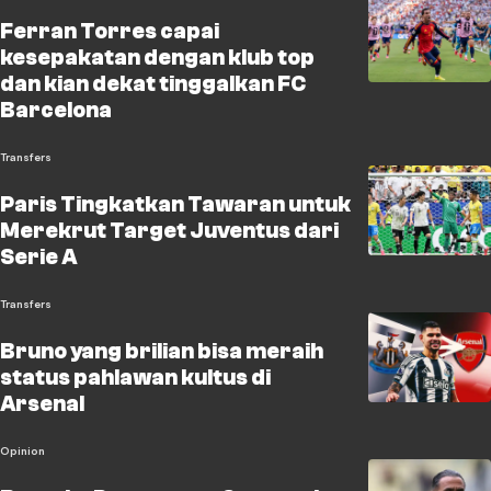
Ferran Torres capai
kesepakatan dengan klub top
dan kian dekat tinggalkan FC
Barcelona
Transfers
Paris Tingkatkan Tawaran untuk
Merekrut Target Juventus dari
Serie A
Transfers
Bruno yang brilian bisa meraih
status pahlawan kultus di
Arsenal
Opinion