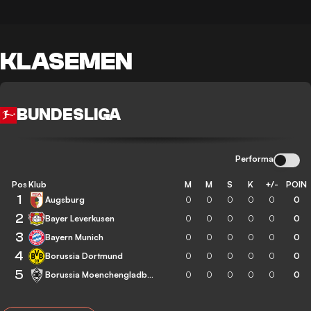
KLASEMEN
BUNDESLIGA
Performa
Pos
Klub
M
M
S
K
+/-
POIN
1
Augsburg
0
0
0
0
0
0
2
Bayer Leverkusen
0
0
0
0
0
0
3
Bayern Munich
0
0
0
0
0
0
4
Borussia Dortmund
0
0
0
0
0
0
5
Borussia Moenchengladbach
0
0
0
0
0
0