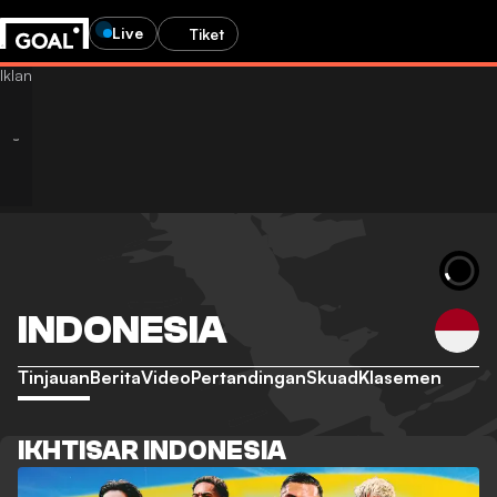
Live
Tiket
INDONESIA
Tinjauan
Berita
Video
Pertandingan
Skuad
Klasemen
IKHTISAR INDONESIA