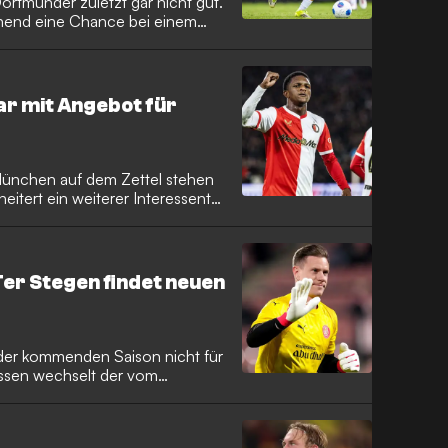
Dortmunder zuletzt gar nicht gut.
hend eine Chance bei einem
ar mit Angebot für
ünchen auf dem Zettel stehen
heitert ein weiterer Interessent
er Stegen findet neuen
 der kommenden Saison nicht für
essen wechselt der vom
 Keeper zu einem namhaften