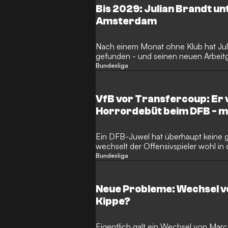
Bis 2029: Julian Brandt un
Amsterdam
Nach einem Monat ohne Klub hat Jul
gefunden - und seinen neuen Arbeitge
glücklich gemacht.
Bundesliga
VfB vor Transfercoup: Er 
Horrordebüt beim DFB - mi
Ein DFB-Juwel hat überhaupt keine g
wechselt der Offensivspieler wohl in 
Bundesliga
Neue Probleme: Wechsel vo
Kippe?
Eigentlich galt ein Wechsel von Marc