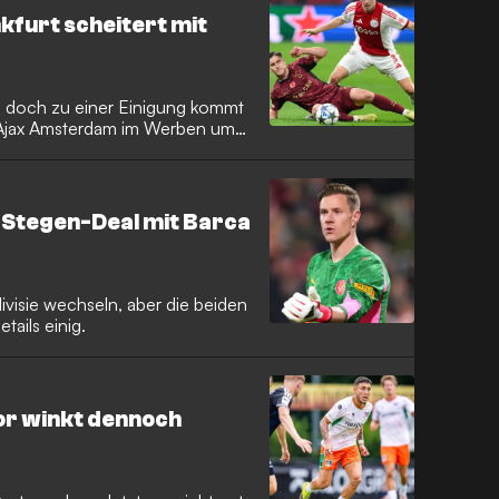
nkfurt scheitert mit
 - doch zu einer Einigung kommt
d Ajax Amsterdam im Werben um
-Stegen-Deal mit Barca
visie wechseln, aber die beiden
tails einig.
or winkt dennoch