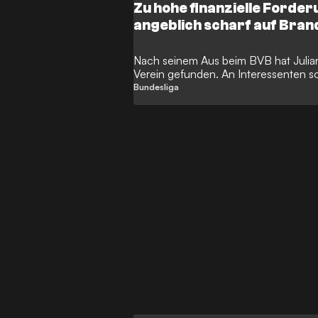
Zu hohe finanzielle Forde
angeblich scharf auf Bran
Nach seinem Aus beim BVB hat Julia
Verein gefunden. An Interessenten s
mangeln.
Bundesliga