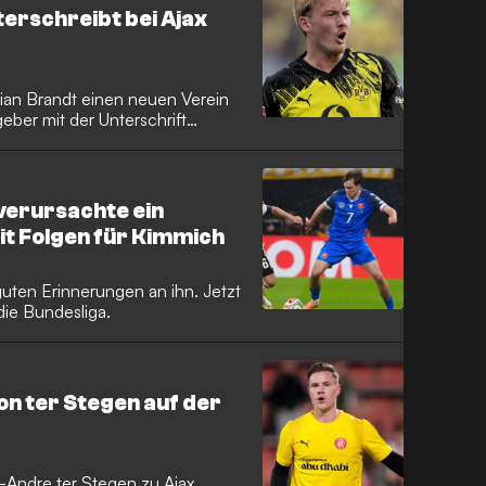
terschreibt bei Ajax
ian Brandt einen neuen Verein
ber mit der Unterschrift
verursachte ein
t Folgen für Kimmich
uten Erinnerungen an ihn. Jetzt
die Bundesliga.
n ter Stegen auf der
-Andre ter Stegen zu Ajax