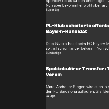
Sportlich lief es für den ehemaligen 
Nun aber bekommt er wohl überrasc
CL-Klub.
Süper Lig
PL-Klub scheiterte offenb
Bayern-Kandidat
Dass Givairo Read beim FC Bayern M
soll, ist schon länger bekannt. Nun sc
offenbar mit einem Transferangebot.
Bundesliga
Spektakulärer Transfer: T
Verein
Marc-Andre ter Stegen wird auch in
den FC Barcelona auflaufen. Stattd
Verletzungspech verfolgte deutsche
La Liga
Klub.