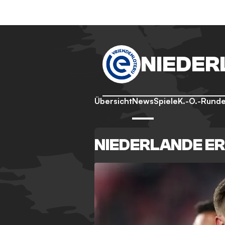
NIEDER
Übersicht
News
Spiele
K.-O.-Rund
NIEDERLANDE ER