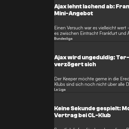
Ajax lehnt lachend ab: Fra
Mini-Angebot
Einen Versuch war es vielleicht wert
es zwischen Eintracht Frankfurt un
Anton Gaaei erst einmal nicht.
Bundesliga
Ajax wird ungeduldig: Ter
verzögert sich
Der Keeper möchte gerne in die Eredi
Klubs sind sich noch nicht über alle De
La Liga
Keine Sekunde gespielt: M
Vertrag bei CL-Klub