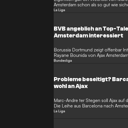
Amsterdam schon als so gut wie sich
Hürden auf.
La Liga
BVB angeblich an Top-Tale
Amsterdam interessiert
Borussia Dortmund zeigt offenbar Int
Rayane Bounida von Ajax Amsterdam. 
Sacha Tavolvieri.
Bundesliga
Probleme beseitigt? Barca
wohl an Ajax
Marc-Andre ter Stegen soll Ajax auf 
Die Leihe aus Barcelona nach Amste
Abschluss.
La Liga