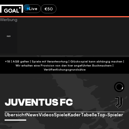
Live
€50
+18 | AGB gelten | Spiele mit Verantwortung | Glücksspiel kann abhängig machen |
Wir erhalten eine Provision von den hier angeführten Buchmachern
|
Veröffentlichungsgrundsätze
JUVENTUS FC
Übersicht
News
Videos
Spiele
Kader
Tabelle
Top-Spieler