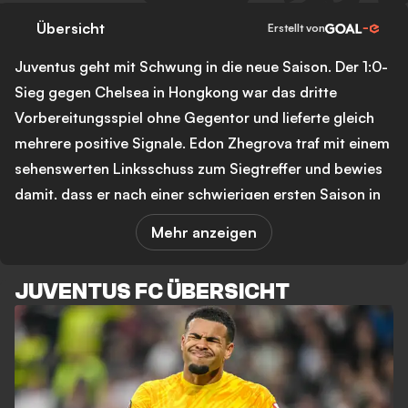
Übersicht
Erstellt von
Juventus geht mit Schwung in die neue Saison. Der 1:0-
Sieg gegen Chelsea in Hongkong war das dritte
Vorbereitungsspiel ohne Gegentor und lieferte gleich
mehrere positive Signale. Edon Zhegrova traf mit einem
sehenswerten Linksschuss zum Siegtreffer und bewies
damit, dass er nach einer schwierigen ersten Saison in
Turin wieder an Selbstvertrauen gewinnt. Trainer
Mehr anzeigen
Luciano Spalletti sprach sich nach der Partie positiv
über den Flügelspieler aus. Auch die Rückkehr von
JUVENTUS FC ÜBERSICHT
Kenan Yildiz, der nach Verletzungsproblemen und dem
Weltmeisterschaftseinsatz endlich wieder für Spalletti
verfügbar war, sorgte für Erleichterung im Umfeld des
Klubs.
Abseits des Platzes arbeitet die Vereinsführung intensiv