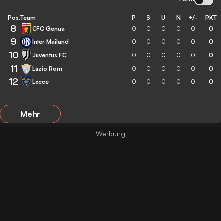
Pos.
Team
P
S
U
N
+/-
PKT
8
CFC Genua
0
0
0
0
0
0
9
Inter Mailand
0
0
0
0
0
0
10
Juventus FC
0
0
0
0
0
0
11
Lazio Rom
0
0
0
0
0
0
12
Lecce
0
0
0
0
0
0
Mehr