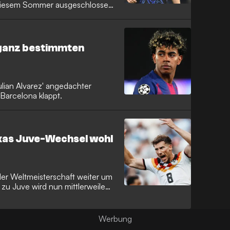
 diesem Sommer ausgeschlossen
sident Joan Laporta gewendet.
 ganz bestimmten
ulian Alvarez' angedachter
Barcelona klappt.
kas Juve-Wechsel wohl
 der Weltmeisterschaft weiter um
zu Juve wird nun mittlerweile