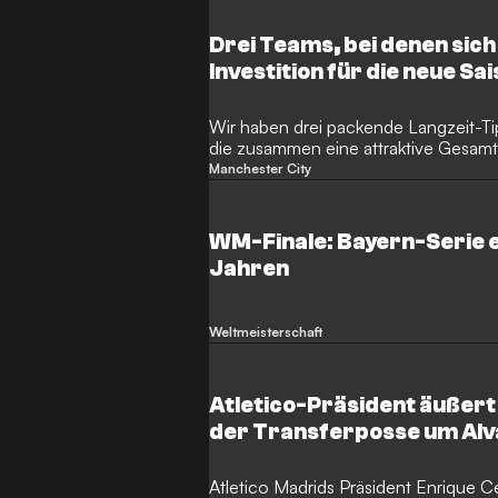
Drei Teams, bei denen sich
Investition für die neue Sai
Wir haben drei packende Langzeit-T
die zusammen eine attraktive Gesam
perfekte Gelegenheit, um schon vor 
Manchester City
machen.
WM-Finale: Bayern-Serie 
Jahren
Weltmeisterschaft
Atletico-Präsident äußert 
der Transferposse um Al
Atletico Madrids Präsident Enrique 