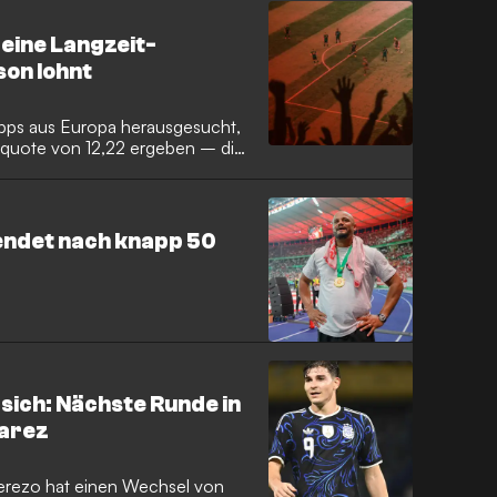
 eine Langzeit-
son lohnt
ipps aus Europa herausgesucht,
tquote von 12,22 ergeben – die
dem Saisonstart Kasse zu
endet nach knapp 50
sich: Nächste Runde in
varez
Cerezo hat einen Wechsel von