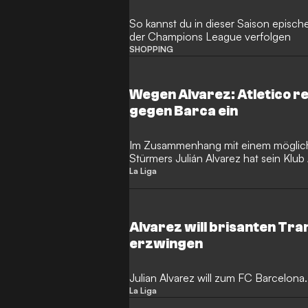
So kannst du in dieser Saison episch
der Champions League verfolgen
SHOPPING
Wegen Alvarez: Atletico 
gegen Barca ein
Im Zusammenhang mit einem möglich
Stürmers Julián Alvarez hat sein Klub
Beschwerde bei der FIFA eingereicht
La Liga
Alvarez will brisanten Tra
erzwingen
Julian Alvarez will zum FC Barcelona
La Liga