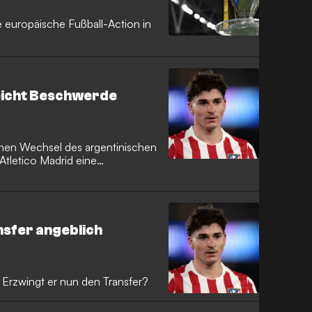
e europäische Fußball-Action in
reicht Beschwerde
en Wechsel des argentinischen
 Atletico Madrid eine
.
nsfer angeblich
. Erzwingt er nun den Transfer?