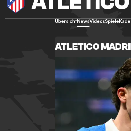
ATLETICO
Übersicht
News
Videos
Spiele
Kade
ATLETICO MADR