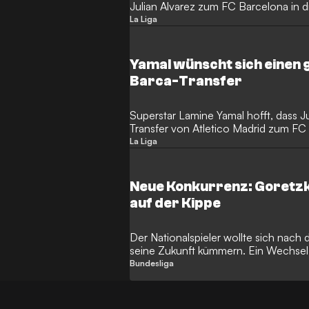
Julian Alvarez zum FC Barcelona in
und sich dabei explizit an Barca-Prä
La Liga
Yamal wünscht sich einen
Barca-Transfer
Superstar Lamine Yamal hofft, dass J
Transfer von Atletico Madrid zum FC 
La Liga
Neue Konkurrenz: Goretz
auf der Kippe
Der Nationalspieler wollte sich nach
seine Zukunft kümmern. Ein Wechsel 
immer komplizierter.
Bundesliga