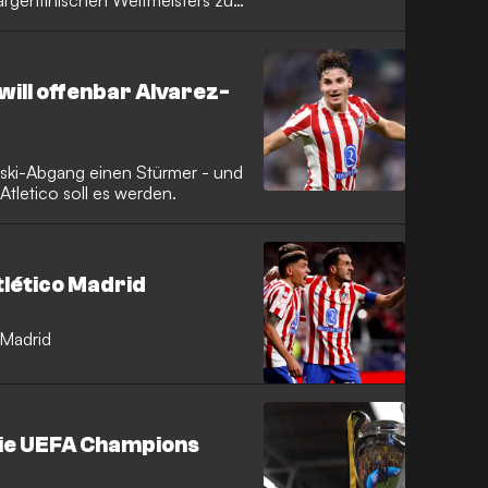
argentinischen Weltmeisters zu
will offenbar Alvarez-
ki-Abgang einen Stürmer - und
Atletico soll es werden.
tlético Madrid
o Madrid
 die UEFA Champions