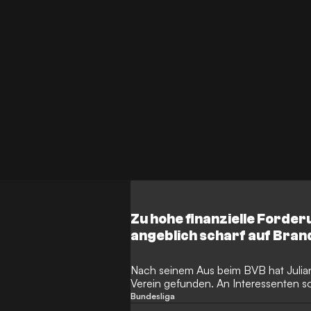
Zu hohe finanzielle Forde
angeblich scharf auf Bran
Nach seinem Aus beim BVB hat Julia
Verein gefunden. An Interessenten s
mangeln.
Bundesliga