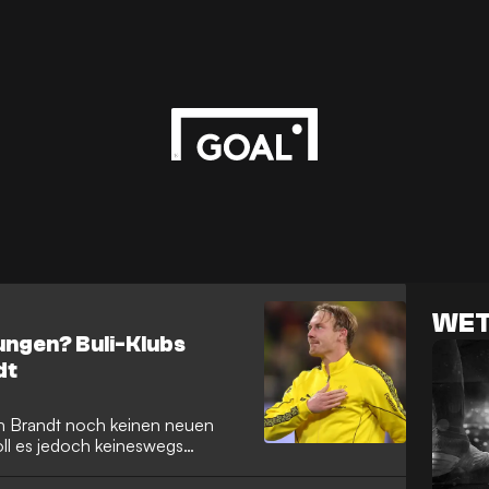
WET
rungen? Buli-Klubs
dt
n Brandt noch keinen neuen
oll es jedoch keineswegs