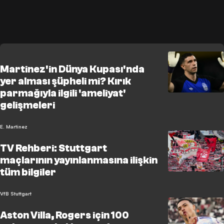
Martinez'in Dünya Kupası'nda
yer alması şüpheli mi? Kırık
parmağıyla ilgili 'ameliyat'
gelişmeleri
E. Martinez
TV Rehberi: Stuttgart
maçlarının yayınlanmasına ilişkin
tüm bilgiler
VfB Stuttgart
Aston Villa, Rogers için 100