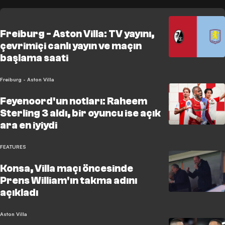
Freiburg - Aston Villa: TV yayını,
çevrimiçi canlı yayın ve maçın
başlama saati
Freiburg - Aston Villa
Feyenoord'un notları: Raheem
Sterling 3 aldı, bir oyuncu ise açık
ara en iyiydi
FEATURES
Konsa, Villa maçı öncesinde
Prens William'ın takma adını
açıkladı
Aston Villa