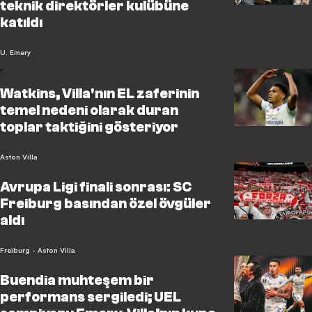
teknik direktörler kulübüne
katıldı
U. Emery
Watkins, Villa'nın EL zaferinin
temel nedeni olarak duran
toplar taktiğini gösteriyor
Aston Villa
Avrupa Ligi finali sonrası: SC
Freiburg basından özel övgüler
aldı
Freiburg - Aston Villa
Buendia muhteşem bir
performans sergiledi; UEL