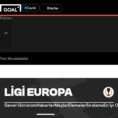
Canlı
Biletler
Tüm Müsabakalar
LIGI EUROPA
Genel Görünüm
Haberler
Maçlar
Elemeler
Sıralama
En İyi 