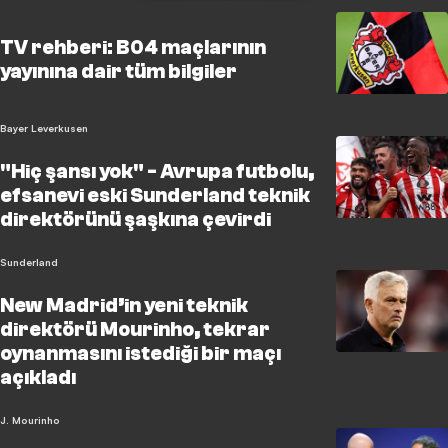
TV rehberi: B04 maçlarının
yayınına dair tüm bilgiler
Bayer Leverkusen
"Hiç şansı yok" - Avrupa futbolu,
efsanevi eski Sunderland teknik
direktörünü şaşkına çevirdi
Sunderland
New Madrid’in yeni teknik
direktörü Mourinho, tekrar
oynanmasını istediği bir maçı
açıkladı
J. Mourinho