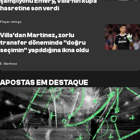
şampiyonu Emery, Villa’nın kupa
hasretine son verdi
Player ratings
Villa'dan Martinez, zorlu
transfer döneminde "doğru
seçimin" yapıldığına ikna oldu
E. Martinez
APOSTAS EM DESTAQUE