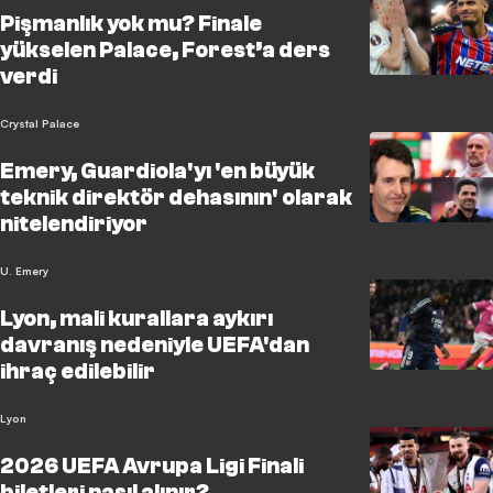
Pişmanlık yok mu? Finale
yükselen Palace, Forest’a ders
verdi
Crystal Palace
Emery, Guardiola'yı 'en büyük
teknik direktör dehasının' olarak
nitelendiriyor
U. Emery
Lyon, mali kurallara aykırı
davranış nedeniyle UEFA'dan
ihraç edilebilir
Lyon
2026 UEFA Avrupa Ligi Finali
biletleri nasıl alınır?