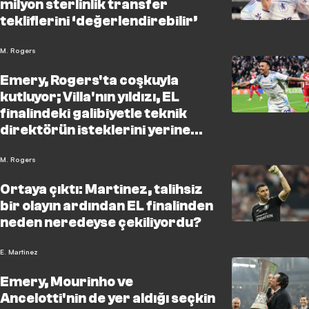
milyon sterlinlik transfer
tekliflerini ‘değerlendirebilir’
M. Rogers
Emery, Rogers'ta coşkuyla
kutluyor; Villa'nın yıldızı, EL
finalindeki galibiyetle teknik
direktörün isteklerini yerine
getirdi
M. Rogers
Ortaya çıktı: Martinez, talihsiz
bir olayın ardından EL finalinden
neden neredeyse çekiliyordu?
E. Martinez
Emery, Mourinho ve
Ancelotti'nin de yer aldığı seçkin