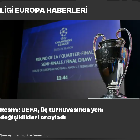
LIGI EUROPA HABERLERI
Resmi: UEFA, üç turnuvasında yeni
değişiklikleri onayladı
Şampiyonlar Ligi
Konferans Ligi