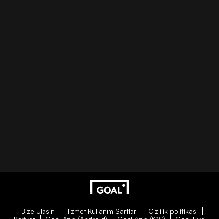
Bize Ulaşın
Hizmet Kullanım Şartları
Gizlilik politikası
Kariyer
Goal App (Android)
Goal App (iOS)
Goal Live