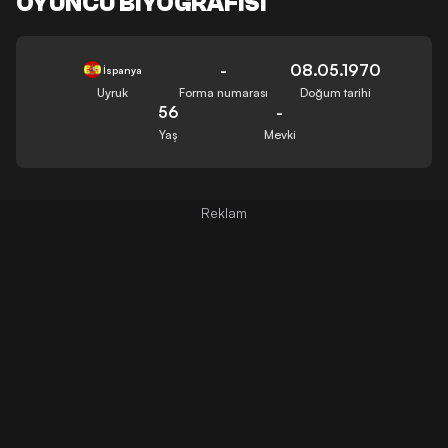
OYUNCU BIYOGRAFISI
-
08.05.1970
İspanya
Uyruk
Forma numarası
Doğum tarihi
56
-
Yaş
Mevki