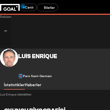
Canlı
Biletler
LUIS ENRIQUE
Paris Saint-Germain
İstatistikler
Haberler
Luis Enrique istatistikleri