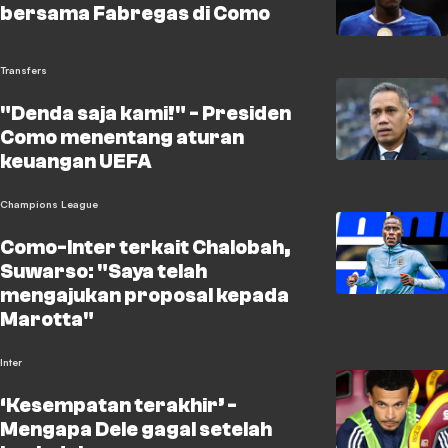
bersama Fabregas di Como
Transfers
"Denda saja kami!" - Presiden
Como menentang aturan
keuangan UEFA
Champions League
Como-Inter terkait Chalobah,
Suwarso: "Saya telah
mengajukan proposal kepada
Marotta"
Inter
‘Kesempatan terakhir’ -
Mengapa Dele gagal setelah