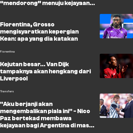
“mendorong” menuju kejayaan
di Liga Champions
Fiorentina, Grosso
mengisyaratkan kepergian
Kean: apa yang dia katakan
Fiorentina
Kejutan besar... Van Dijk
tampaknya akan hengkang dari
Liverpool
Transfers
"Aku berjanji akan
mengembalikan piala ini" - Nico
Paz bertekad membawa
kejayaan bagi Argentina di masa
depan