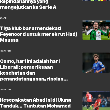
kepindahannya yang
mengejutkan ke Serie A
D. Alli
Tiga klub baru mendekati
Feyenoord untuk merekrut Hadj
Moussa
Transfers
Como, hari ini adalah hari
Liberali: pemeriksaan
kesehatan dan
penandatanganan, rincian
kesepakatan tersebut
Transfers
Kesepakatan Abad Ini di Ujung
Tanduk... Tuntutan Mohamed