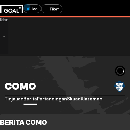
Live
Tiket
COMO
Tinjauan
Berita
Pertandingan
Skuad
Klasemen
BERITA COMO