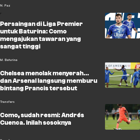
N. Paz
Persaingan di Liga Premier
untuk Baturina: Como
mengajukan tawaran yang
sangat tinggi
M. Baturina
Chelsea menolak menyerah...
dan Arsenal langsung memburu
bintang Prancis tersebut
Transfers
Como, sudah resmi: Andrés
Cuenca. Inilah sosoknya