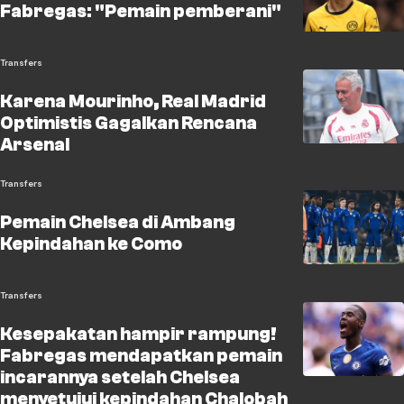
Fabregas: "Pemain pemberani"
Transfers
Karena Mourinho, Real Madrid
Optimistis Gagalkan Rencana
Arsenal
Transfers
Pemain Chelsea di Ambang
Kepindahan ke Como
Transfers
Kesepakatan hampir rampung!
Fabregas mendapatkan pemain
incarannya setelah Chelsea
menyetujui kepindahan Chalobah