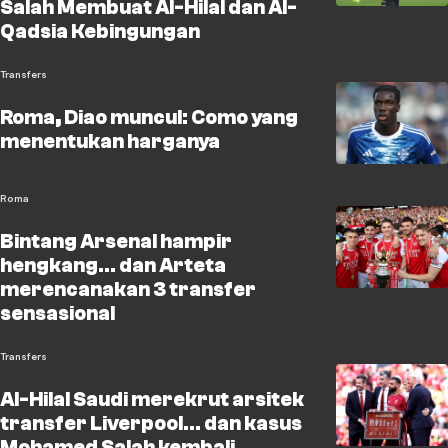
Salah Membuat Al-Hilal dan Al-
Qadsia Kebingungan
Transfers
Roma, Diao muncul: Como yang
menentukan harganya
Roma
Bintang Arsenal hampir
hengkang... dan Arteta
merencanakan 3 transfer
sensasional
Transfers
Al-Hilal Saudi merekrut arsitek
transfer Liverpool... dan kasus
Mohamed Salah kembali