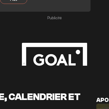
Publicité
, CALENDRIER ET
APO