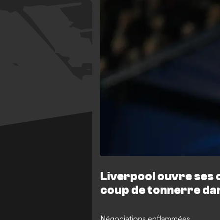
Liverpool ouvre ses 
coup de tonnerre dan
Négociations enflammées