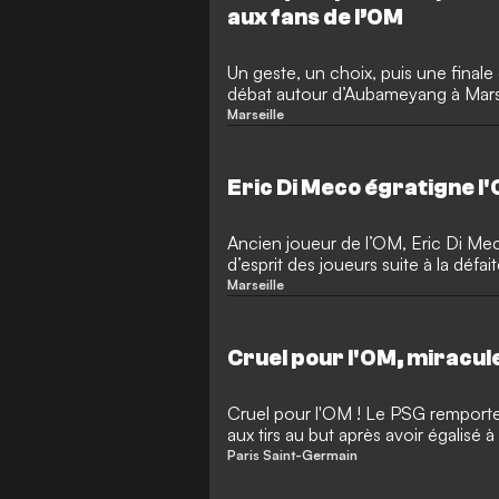
aux fans de l’OM
Un geste, un choix, puis une finale 
débat autour d’Aubameyang à Marse
Marseille
Eric Di Meco égratigne l
Ancien joueur de l’OM, Eric Di Meco
d’esprit des joueurs suite à la défa
Trophée des Champions.
Marseille
Cruel pour l'OM, miracul
Cruel pour l'OM ! Le PSG remport
aux tirs au but après avoir égalisé à
séance. La disette continue pour M
Paris Saint-Germain