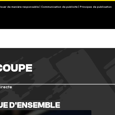
3-13, APPEL NON SURTAXÉ).
 Jouer de manière responsable
|
Communication de publicité
|
Principes de publication
COUPE
Directe
UE D'ENSEMBLE