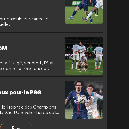
qui bascule et relance le
ille.
'OM
 a fustigé, vendredi, l’état
ite contre le PSG lors du
eux pour le PSG
e le Trophée des Champions
 la 93e ! Chevalier héros de la
arseille.
Plus