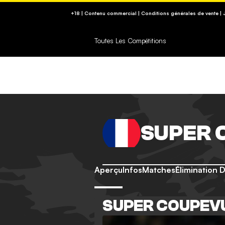
RETROUVEZ NOS CONSEILS SUR (09-74-75-1
+18 | Contenu commercial | Conditions générales de vente |
https://www.joueurs-info-service.fr/
Toutes Les Compétitions
SUPER 
Aperçu
Infos
Matches
Élimination 
SUPER COUPEV