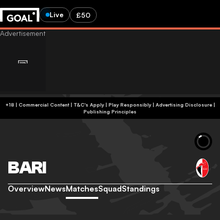
Live
£50
+18 | Commercial Content | T&C's Apply | Play Responsibly
|
Advertising Disclosure
|
Publishing Principles
BARI
Overview
News
Matches
Squad
Standings