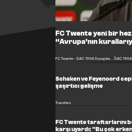
FC Twente yeni bir hez
“Avrupa’nın kurallar
FC Twente - DAC 1904 Dunajska Streda
DAC 1904 
Schaken ve Feyenoord ceph
şaşırtıcı gelişme
Transfers
FC Twente taraftarlarını be
karşı uyardı: "Bu çok erken