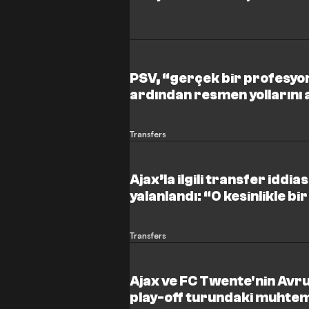
PSV, “gerçek bir profesyone
ardından resmen yollarını 
Transfers
Ajax’la ilgili transfer iddia
yalanlandı: “O kesinlikle bi
Transfers
Ajax ve FC Twente'nin Avru
play-off turundaki muhteme