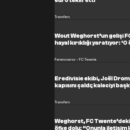
euro teklif etti
Transfers
Wout Weghorst’un gelişi 
hayal kırıklığı yaratıyor: ‘O ö
Ferencvaros - FC Twente
Eredivisie ekibi, Joël Drom
kapısını çaldı; kaleciyi baş
Transfers
Weghorst, FC Twente’deki 
öfke dolu: “Onunla iletişi