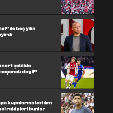
l” ile beş yılın
ayırdı
sı sert şekilde
r seçenek değil”
pa kupalarına katılım
l rakipleri bunlar