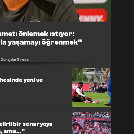
imeti önlemek istiyor:
ıyla yaşamayı öğrenmek”
Dunajska Streda
esinde yeni ve
lirli bir senaryoya
, ama..."