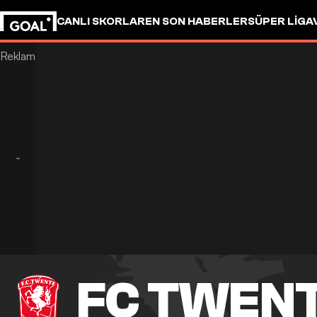
CANLI SKORLAR
EN SON HABERLER
SÜPER LIG
A
FC TWEN