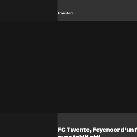
Transfers
FC Twente, Feyenoord'un fo