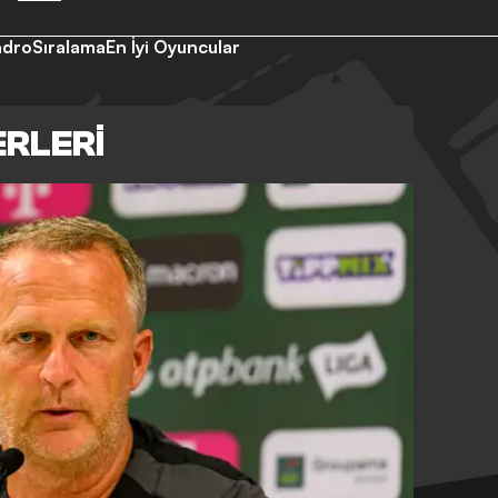
adro
Sıralama
En İyi Oyuncular
ERLERI