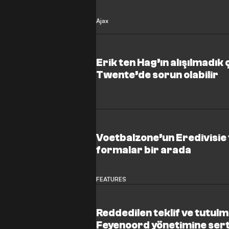
Ajax
Erik ten Hag’ın alışılmadık
Twente’de sorun olabilir
Voetbalzone’un Eredivisie 
formalar bir arada
FEATURES
Reddedilen teklif ve tutul
Feyenoord yönetimine sert 