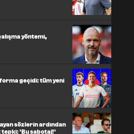
 çalışma yöntemi,
forma geçidi: tüm yeni
mayan sözlerin ardından
tepki: 'Bu sabotaj!'