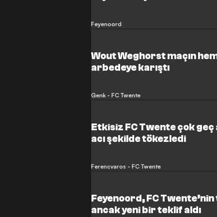
Feyenoord
Wout Weghorst maçın hem
arbedeye karıştı
Genk - FC Twente
Etkisiz FC Twente çok geç 
acı şekilde tökezledi
Ferencvaros - FC Twente
Feyenoord, FC Twente’nin t
ancak yeni bir teklif aldı