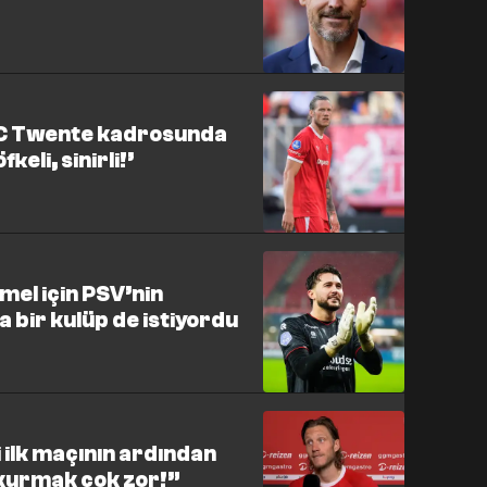
FC Twente kadrosunda
fkeli, sinirli!’
mel için PSV’nin
ka bir kulüp de istiyordu
ilk maçının ardından
m kurmak çok zor!”