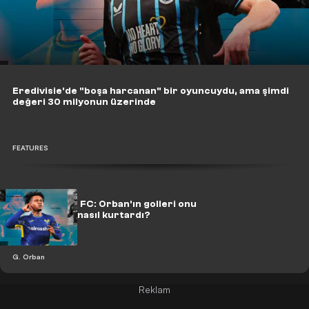
Eredivisie'de "boşa harcanan" bir oyuncuydu, ama şimdi
değeri 30 milyonun üzerinde
FEATURES
Hidden Gems FC: Orban'ın golleri onu
yoksulluktan nasıl kurtardı?
G. Orban