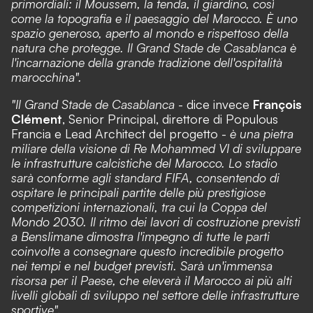
primordiali: il Moussem, la tenda, il giardino, così
come la topografia e il paesaggio del Marocco. È uno
spazio generoso, aperto al mondo e rispettoso della
natura che protegge. Il Grand Stade de Casablanca è
l'incarnazione della grande tradizione dell'ospitalità
marocchina".
"Il Grand Stade de Casablanca
- dice invece
François
Clément
, Senior Principal, direttore di Populous
Francia e Lead Architect del progetto -
è una pietra
miliare della visione di Re Mohammed VI di sviluppare
le infrastrutture calcistiche del Marocco. Lo stadio
sarà conforme agli standard FIFA, consentendo di
ospitare le principali partite delle più prestigiose
competizioni internazionali, tra cui la Coppa del
Mondo 2030. Il ritmo dei lavori di costruzione previsti
a Benslimane dimostra l'impegno di tutte le parti
coinvolte a consegnare questo incredibile progetto
nei tempi e nel budget previsti. Sarà un'immensa
risorsa per il Paese, che eleverà il Marocco ai più alti
livelli globali di sviluppo nel settore delle infrastrutture
sportive".