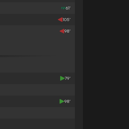
61’
105’
98’
79’
98’