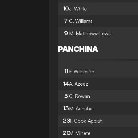
10
J. White
7
G. Williams
9
M. Matthews-Lewis
PANCHINA
11
F. Wilkinson
14
A. Azeez
5
C. Rowan
15
M. Achuba
23
T. Cook-Appiah
20
M. Vilhete