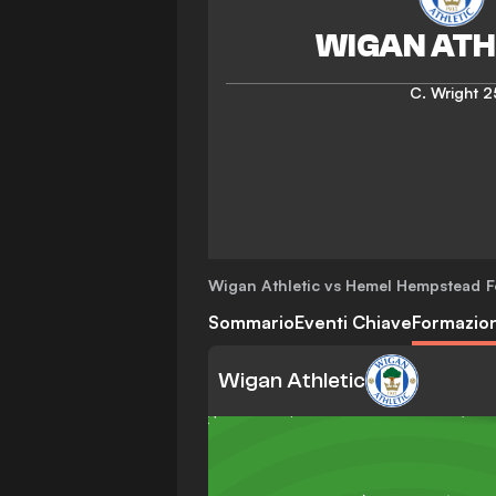
C. Wright
2
Wigan Athletic vs Hemel Hempstead
F
Sommario
Eventi Chiave
Formazion
Wigan Athletic