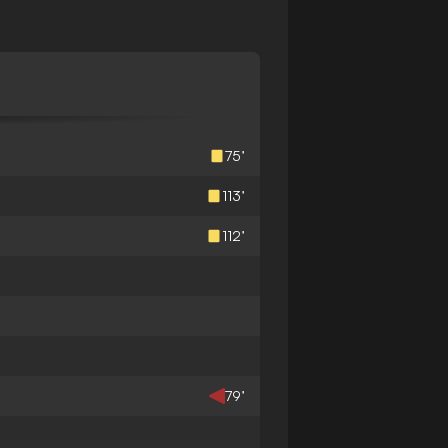
75’
113’
112’
79’