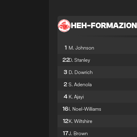
HEH
-
FORMAZION
1
M. Johnson
22
D. Stanley
3
D. Dowrich
2
S. Adenola
4
K. Ajayi
16
I. Noel-Williams
12
K. Wiltshire
17
J. Brown