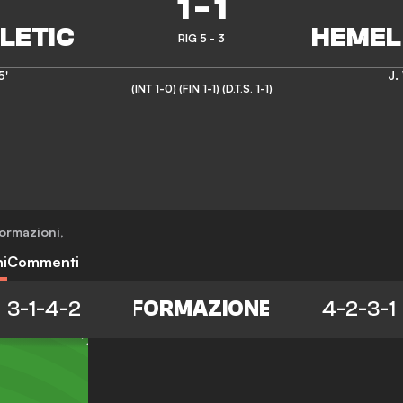
1
-
1
RIG 5 - 3
5'
J.
(INT 1-0)
(FIN 1-1)
(D.T.S. 1-1)
ormazioni
,
i
Commenti
3-1-4-2
FORMAZIONE
4-2-3-1