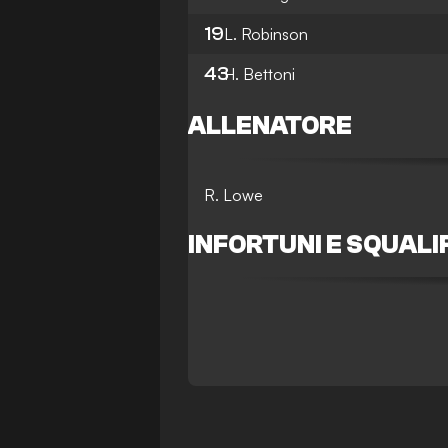
19
L. Robinson
43
H. Bettoni
ALLENATORE
R. Lowe
INFORTUNI E SQUALI