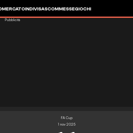
OMERCATO
INDIVISA
SCOMMESSE
GIOCHI
Pubblicità
FA Cup
1 nov 2025