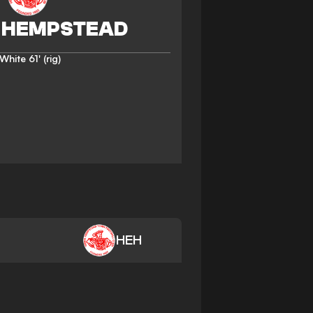
 White
61' (rig)
HEH