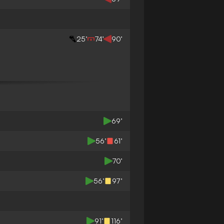
25’
74’
90’
69’
56’
61’
70’
56’
97’
91’
116’