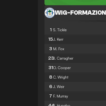
WIG
-
FORMAZION
1
S. Tickle
15
J. Kerr
3
M. Fox
23
J. Carragher
31
O. Cooper
8
C. Wright
6
J. Weir
7
F. Murray
44
J. Hungbo