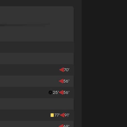
70’
56’
25’
56’
77’
91’
69’