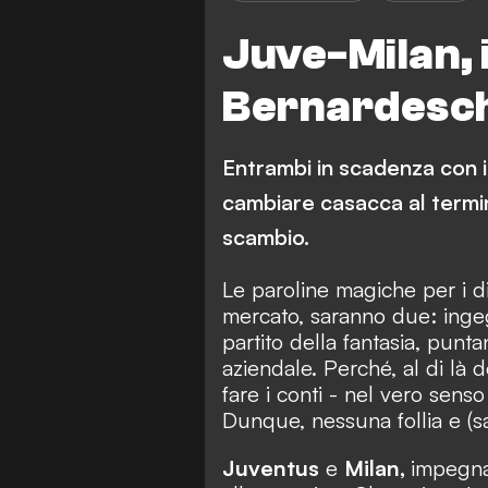
Juve-Milan, 
Bernardesch
Entrambi in scadenza con i
cambiare casacca al termine
scambio.
Le paroline magiche per i dir
mercato, saranno due: ingegn
partito della fantasia, punt
aziendale. Perché, al di là d
fare i conti - nel vero senso
Dunque, nessuna follia e (s
Juventus
e
Milan,
impegnat