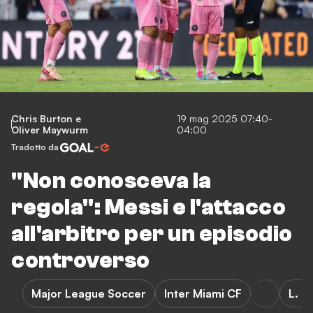
Chris Burton
e
19 mag 2025 07:40-
Oliver Maywurm
04:00
Tradotto da
"Non conosceva la
regola": Messi e l'attacco
all'arbitro per un episodio
controverso
Major League Soccer
Inter Miami CF
L. M