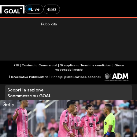
Live
€50
Pubblicità
+18 | Contenuto Commercial | Si applicano Termini e condizioni | Gioca
responsabilmente
|
Informativa Pubblicitaria
|
Principi pubblicazione editoriali
Scopri la sezione
Scommesse su GOAL
Getty