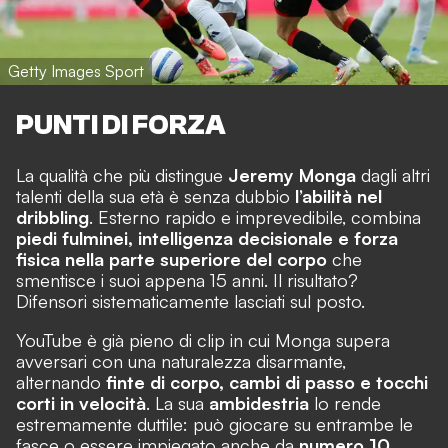
Getty Images Sport
PUNTI DI FORZA
La qualità che più distingue
Jeremy Monga
dagli altri
talenti della sua età è senza dubbio
l’abilità nel
dribbling
. Esterno rapido e imprevedibile, combina
piedi fulminei, intelligenza decisionale e forza
fisica nella parte superiore del corpo
che
smentisce i suoi appena 15 anni. Il risultato?
Difensori sistematicamente lasciati sul posto.
YouTube è già pieno di clip in cui Monga supera
avversari con una naturalezza disarmante,
alternando
finte di corpo, cambi di passo e tocchi
corti in velocità
. La sua
ambidestria
lo rende
estremamente duttile: può giocare su entrambe le
fasce o essere impiegato anche da
numero 10