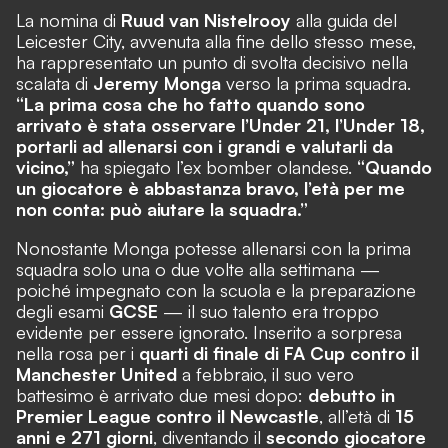
La nomina di
Ruud van Nistelrooy
alla guida del
Leicester City, avvenuta alla fine dello stesso mese,
ha rappresentato un punto di svolta decisivo nella
scalata di
Jeremy Monga
verso la prima squadra.
“La prima cosa che ho fatto quando sono
arrivato è stata osservare l’Under 21, l’Under 18,
portarli ad allenarsi con i grandi e valutarli da
vicino,”
ha spiegato l’ex bomber olandese.
“Quando
un giocatore è abbastanza bravo, l’età per me
non conta: può aiutare la squadra.”
Nonostante Monga potesse allenarsi con la prima
squadra solo una o due volte alla settimana —
poiché impegnato con la scuola e la preparazione
degli esami
GCSE
— il suo talento era troppo
evidente per essere ignorato. Inserito a sorpresa
nella rosa per i
quarti di finale di FA Cup contro il
Manchester United
a febbraio, il suo vero
battesimo è arrivato due mesi dopo:
debutto in
Premier League contro il Newcastle
, all’età di
15
anni e 271 giorni
, diventando il
secondo giocatore