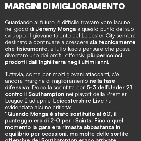
MARGINI DI MIGLIORAMENTO
Guardando al futuro, è difficile trovare vere lacune
nel gioco di
Jeremy Monga
a questo punto del suo
sviluppo. Il giovane talento del Leicester City sembra
destinato a continuare a crescere
sia tecnicamente
che fisicamente
, e tutto lascia pensare che possa
diventare uno dei profili offensivi
più pericolosi
prodotti dall’Inghilterra negli ultimi anni
.
Tuttavia, come per molti giovani attaccanti, c'è
ancora margine di miglioramento
nella fase
difensiva
. Dopo la sconfitta per
5-3 dell’Under 21
contro il Southampton
nei playoff della Premier
League 2 ad aprile,
Leicestershire Live
ha
evidenziato alcune criticità:
“Quando Monga è stato sostituito al 60’, il
punteggio era di 2-0 per i Saints. Fino a quel
momento la gara era rimasta abbastanza in
equilibrio per occasioni, ma molte delle sortite
offensive del Southampton erano arrivate