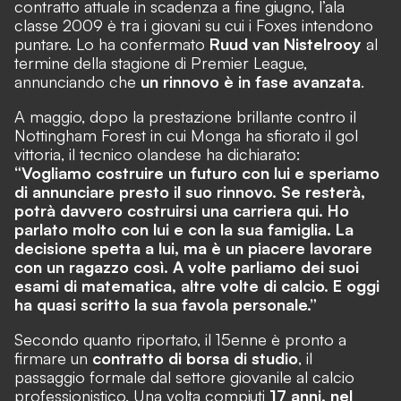
contratto attuale in scadenza a fine giugno, l’ala
classe 2009 è tra i giovani su cui i Foxes intendono
puntare. Lo ha confermato
Ruud van Nistelrooy
al
termine della stagione di Premier League,
annunciando che
un rinnovo è in fase avanzata
.
A maggio, dopo la prestazione brillante contro il
Nottingham Forest in cui Monga ha sfiorato il gol
vittoria, il tecnico olandese ha dichiarato:
“Vogliamo costruire un futuro con lui e speriamo
di annunciare presto il suo rinnovo. Se resterà,
potrà davvero costruirsi una carriera qui. Ho
parlato molto con lui e con la sua famiglia. La
decisione spetta a lui, ma è un piacere lavorare
con un ragazzo così. A volte parliamo dei suoi
esami di matematica, altre volte di calcio. E oggi
ha quasi scritto la sua favola personale.”
Secondo quanto riportato, il 15enne è pronto a
firmare un
contratto di borsa di studio
, il
passaggio formale dal settore giovanile al calcio
professionistico. Una volta compiuti
17 anni, nel