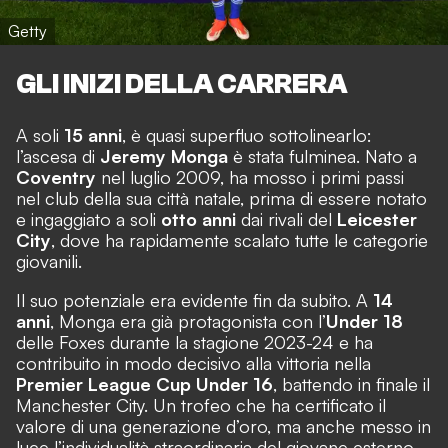
Getty
GLI INIZI DELLA CARRERA
A soli
15 anni
, è quasi superfluo sottolinearlo:
l’ascesa di
Jeremy Monga
è stata fulminea. Nato a
Coventry
nel luglio 2009, ha mosso i primi passi
nel club della sua città natale, prima di essere notato
e ingaggiato a soli
otto anni
dai rivali del
Leicester
City
, dove ha rapidamente scalato tutte le categorie
giovanili.
Il suo potenziale era evidente fin da subito. A
14
anni
, Monga era già protagonista con l’
Under 18
delle Foxes durante la stagione 2023-24 e ha
contribuito in modo decisivo alla vittoria nella
Premier League Cup Under 16
, battendo in finale il
Manchester City. Un trofeo che ha certificato il
valore di una generazione d’oro, ma anche messo in
luce l’individualità straordinaria del giovane esterno.