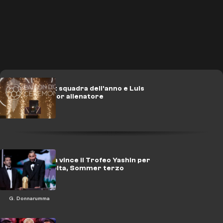
Dominio PSG: squadra dell'anno e Luis
Enrique miglior allenatore
Donnarumma vince il Trofeo Yashin per
la seconda volta, Sommer terzo
G. Donnarumma