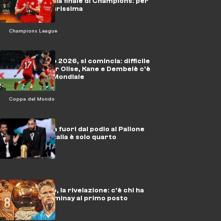
e non solo dalla finale di Champions: per
Kvara sarà durissima
Champions League
Pallone d'Oro 2026, si comincia: difficile
per Kvara, per Olise, Kane e Dembelè c'è
la spinta del Mondiale
Coppa del Mondo
Donnarumma fuori dal podio al Pallone
d'Oro: per l'Italia è solo quarto
Pallone d'Oro, la rivelazione: c'è chi ha
votato McTominay al primo posto