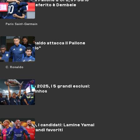
censura: il preferito è Dembele
Paris Saint-Germain
Cristiano Ronaldo attacca il Pallone
d'Oro: "Fasullo"
C. Ronaldo
Pallone d'Oro 2025, i 5 grandi esclusi:
anche Marquinhos
Pallone d'Oro, i candidati: Lamine Yamal
e Dembelè grandi favoriti