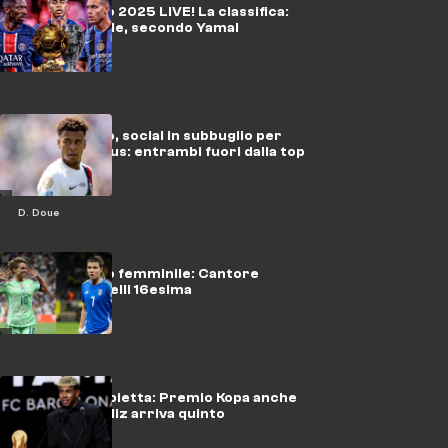
Pallone d'Oro 2025 LIVE! La classifica:
vince Dembele, secondo Yamal
Pallone d'Oro, social in subbuglio per
Doué e Vinicius: entrambi fuori dalla top
ten
D. Doue
Pallone d'Oro femminile: Cantore
24esima, Girelli 16esima
Yamal fa doppietta: Premio Kopa anche
nel 2025, Yildiz arriva quinto