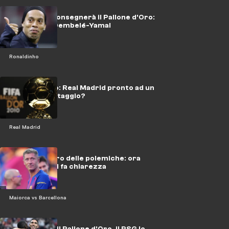
Ronaldinho consegnerà il Pallone d'Oro:
corsa a due Dembelé-Yamal
Ronaldinho
Pallone d’Oro: Real Madrid pronto ad un
nuovo boicottaggio?
Real Madrid
Il Pallone d'Oro delle polemiche: ora
Lewandowski fa chiarezza
Maiorca vs Barcellona
Hakimi vuole il Pallone d'Oro, il PSG lo