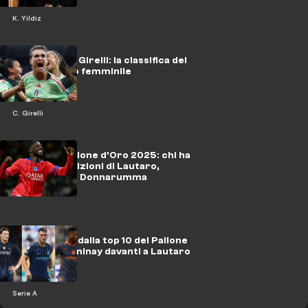
K. Yildiz
Da Cantore a Girelli: la classifica del
Pallone d'Oro femminile
C. Girelli
Classifica Pallone d'Oro 2025: chi ha
vinto e le posizioni di Lautaro,
McTominay e Donnarumma
Serie A fuori dalla top 10 del Pallone
d'Oro: McTominay davanti a Lautaro
Serie A