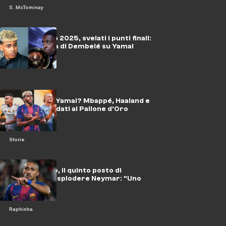
S. McTominay
Pallone d'Oro 2025, svelati i punti finali:
netta vittoria di Dembelé su Yamal
Chi fermerà Yamal? Mbappé, Haaland e
gli altri candidati al Pallone d'Oro
Storie
Pallone d'Oro, il quinto posto di
Raphinha fa esplodere Neymar: "Uno
scherzo"
Raphinha