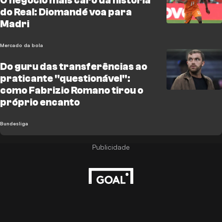
O negócio mais caro da história
do Real: Diomandé voa para
Madri
Mercado da bola
Do guru das transferências ao
praticante "questionável":
como Fabrizio Romano tirou o
próprio encanto
Bundesliga