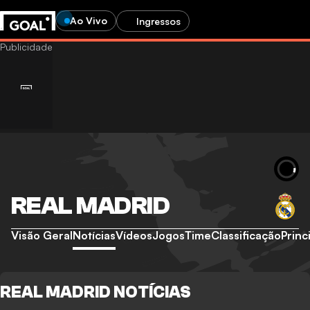
Ao Vivo
Ingressos
REAL MADRID
Visão Geral
Notícias
Vídeos
Jogos
Time
Classificação
Princ
REAL MADRID NOTÍCIAS