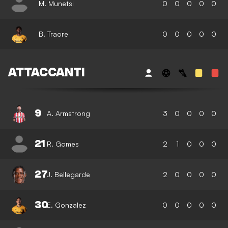
M. Munetsi
0
0
0
0
0
B. Traore
0
0
0
0
0
ATTACCANTI
9
A. Armstrong
3
0
0
0
0
21
R. Gomes
2
1
0
0
0
27
J. Bellegarde
2
0
0
0
0
30
E. Gonzalez
0
0
0
0
0