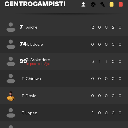
CENTROCAMPISTI
7
Andre
2
0
0
2
0
74
T. Edozie
0
0
0
0
0
T. Arokodare
99
3
1
1
0
0
In prestito al Ajax
T. Chirewa
0
0
0
0
0
T. Doyle
0
0
0
0
0
F. Lopez
1
0
0
0
0