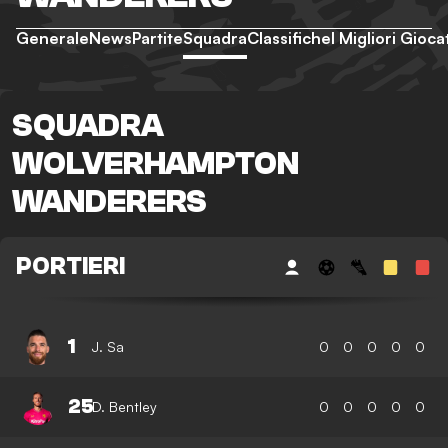
Generale
News
Partite
Squadra
Classifiche
I Migliori Gioca
SQUADRA
WOLVERHAMPTON
WANDERERS
PORTIERI
1
J. Sa
0
0
0
0
0
25
D. Bentley
0
0
0
0
0