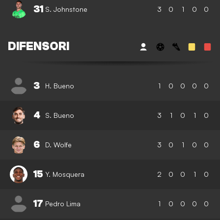
31
S. Johnstone
3
0
1
0
0
DIFENSORI
3
H. Bueno
1
0
0
0
0
4
S. Bueno
3
1
0
1
0
6
D. Wolfe
3
0
1
0
0
15
Y. Mosquera
2
0
0
1
0
17
Pedro Lima
1
0
0
0
0