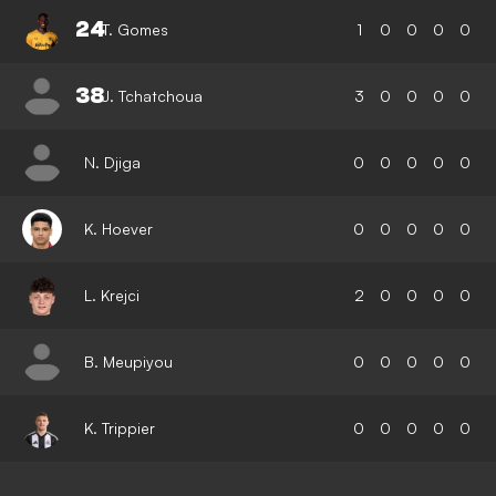
24
T. Gomes
1
0
0
0
0
38
J. Tchatchoua
3
0
0
0
0
N. Djiga
0
0
0
0
0
K. Hoever
0
0
0
0
0
L. Krejci
2
0
0
0
0
B. Meupiyou
0
0
0
0
0
K. Trippier
0
0
0
0
0