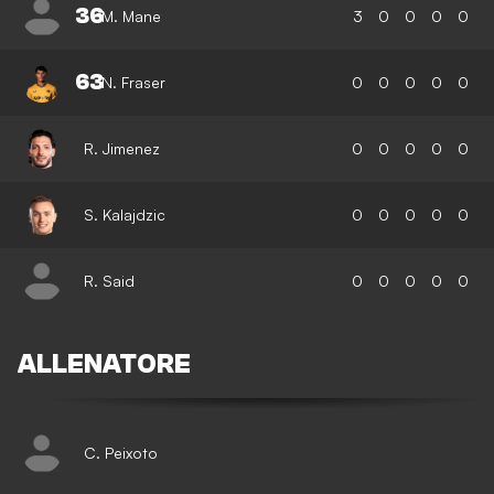
36
M. Mane
3
0
0
0
0
63
N. Fraser
0
0
0
0
0
R. Jimenez
0
0
0
0
0
S. Kalajdzic
0
0
0
0
0
R. Said
0
0
0
0
0
ALLENATORE
C. Peixoto