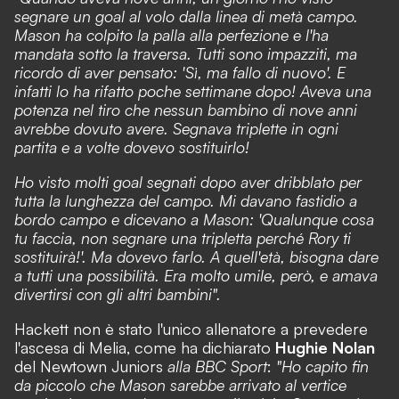
segnare un goal al volo dalla linea di metà campo.
Mason ha colpito la palla alla perfezione e l'ha
mandata sotto la traversa. Tutti sono impazziti, ma
ricordo di aver pensato: 'Sì, ma fallo di nuovo'. E
infatti lo ha rifatto poche settimane dopo! Aveva una
potenza nel tiro che nessun bambino di nove anni
avrebbe dovuto avere. Segnava triplette in ogni
partita e a volte dovevo sostituirlo!
Ho visto molti goal segnati dopo aver dribblato per
tutta la lunghezza del campo. Mi davano fastidio a
bordo campo e dicevano a Mason: 'Qualunque cosa
tu faccia, non segnare una tripletta perché Rory ti
sostituirà!'. Ma dovevo farlo. A quell'età, bisogna dare
a tutti una possibilità. Era molto umile, però, e amava
divertirsi con gli altri bambini".
Hackett non è stato l'unico allenatore a prevedere
l'ascesa di Melia, come ha dichiarato
Hughie Nolan
del Newtown Juniors
alla BBC Sport
:
"Ho capito fin
da piccolo che Mason sarebbe arrivato al vertice