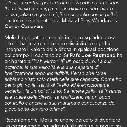
difensori centrali più esperti pur avendo solo 15 anni.
Il suo livello di energia è incredibile e il suo lavoro
senza palla era quasi migliore di quello con la palla"
,
ha detto l'ex allenatore di Melia al Bray Wanderers,
Conor Canavan
.
Melia ha giocato come ala in prima squadra, cosa
che lo ha aiutato a rimanere disciplinato e gli ha
insegnato il valore della difesa in qualsiasi posizione
del campo. Il capitano del St Pat's
Joe Redmond
ha
dichiarato
all'Irish Mirror
:
"È un osso duro. La sua
potenza, la sua velocità e la sua capacità di
finalizzazione sono incredibili. Penso che forse
abbiamo visto solo metà delle sue capacità. Come ho
detto più volte, salirà di livello ed è emozionante
vederlo. Ha un po' di tutto. Sa tenere palla, sa inserirsi
alle spalle della difesa, sa finalizzare, ha un buon
controllo e anche la sua maturità e conoscenza del
gioco sono davvero ottime".
Recentemente, Melia ha anche cercato di diventare
un compagno di squadra più altruista sia in possesso