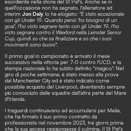
esordiente nella storia del St Pat's. Anche se in
quell'occasione non ha segnato, l'allenatore ad
interim
Jon Daly
lo ha elogiato:
"È stato eccezionale
con gli Under 19. Quando pensi 'ho bisogno di un
goal', l'ho visto segnare tanto con gli Under 19, l'ho
visto segnare contro il Wexford nella Leinster Senior
Cup, quindi so che sa finalizzare e so che i suoi
movimenti sono buoni".
Il primo goal in campionato è arrivato il mese
successivo nella vittoria per 7-0 contro l'UCD, e la
stampa nazionale lo ha subito definito "magico". Nel
giro di poche settimane, è stato messo alla prova
dal Manchester City ed è stato indicato come
possibile acquisto del Liverpool, diventando sempre
più conosciuto dalle squadre dall'altra parte del Mare
d'Irlanda.
I traguardi continuavano ad accumularsi per Melia,
che ha firmato il suo primo contratto da
professionista nel novembre 2023, tre giorni prima
che la sua ascesa raggiungesse il culmine. Il St Pat's