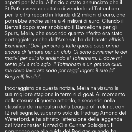
aspetti per Melia. All'inizio è stato annunciato che il
St Pat's aveva accettato di venderlo al Tottenham
per la cifra record in Irlanda di 2 milioni di euro, che
potrebbe anche salire a 4 milioni di euro. Citando il
Bervall dopo aver snobbato il Barcellona per gli
Spurs, Melia, che secondo quanto riferito era stato
corteggiato anche dall'Arsenal, ha dichiarato
all'Irish
Examiner
:
"Devi pensare a tutte queste cose prima
ancora di firmare per un club. Ci sono ovviamente dei
motivi per cui sto andando al Tottenham. È dove mi
sento più a mio agio. Il Tottenham è un grande club,
ma devo lavorare sodo per raggiungere il suo (di
Bergvall) livello".
Incoraggiato da questa notizia, Melia ha vissuto la
sua migliore stagione in termini di goal. Al momento
della stesura di questo articolo, è secondo nella
classifica dei marcatori della League of Ireland, con
12 reti segnate, superato solo da Padraig Amond del
Waterford, e ha attirato l'attenzione della leggenda
del Manchester United Ole Gunnar Solskjaer. Il
norvegese era alla guida del Besiktas quando ha