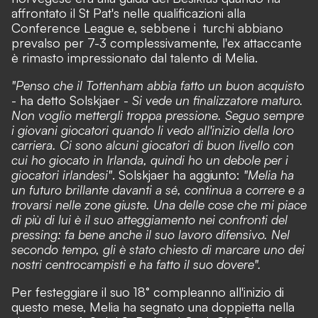
affrontato il St Pat's nelle qualificazioni alla
Conference League e, sebbene i turchi abbiano
prevalso per 7-3 complessivamente, l'ex attaccante
è rimasto impressionato dal talento di Melia.
"Penso che il Tottenham abbia fatto un buon acquist
o
- ha detto Solskjaer -
Si vede un finalizzatore maturo.
Non voglio mettergli troppa pressione. Seguo sempre
i giovani giocatori quando li vedo all'inizio della loro
carriera. Ci sono alcuni giocatori di buon livello con
cui ho giocato in Irlanda, quindi ho un debole per i
giocatori irlandesi"
. Solskjaer ha aggiunto:
"Melia ha
un futuro brillante davanti a sé, continua a correre e a
trovarsi nelle zone giuste. Una delle cose che mi piace
di più di lui è il suo atteggiamento nei confronti del
pressing: fa bene anche il suo lavoro difensivo. Nel
secondo tempo, gli è stato chiesto di marcare uno dei
nostri centrocampisti e ha fatto il suo dovere".
Per festeggiare il suo 18° compleanno all'inizio di
questo mese, Melia ha segnato una doppietta nella