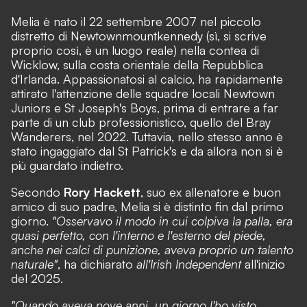
Melia è nato il 22 settembre 2007 nel piccolo
distretto di Newtownmountkennedy (sì, si scrive
proprio così, è un luogo reale) nella contea di
Wicklow, sulla costa orientale della Repubblica
d'Irlanda. Appassionatosi al calcio, ha rapidamente
attirato l'attenzione delle squadre locali Newtown
Juniors e St Joseph's Boys, prima di entrare a far
parte di un club professionistico, quello del Bray
Wanderers, nel 2022. Tuttavia, nello stesso anno è
stato ingaggiato dal St Patrick's e da allora non si è
più guardato indietro.
Secondo
Rory Hackett
, suo ex allenatore e buon
amico di suo padre, Melia si è distinto fin dal primo
giorno.
"Osservavo il modo in cui colpiva la palla, era
quasi perfetto, con l'interno e l'esterno del piede,
anche nei calci di punizione, aveva proprio un talento
naturale"
, ha dichiarato
all'Irish Independent
all'inizio
del 2025.
"Quando aveva nove anni, un giorno l'ho visto