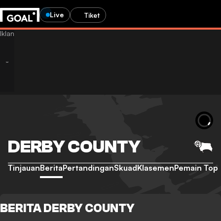
Live
Tiket
DERBY COUNTY
Tinjauan
Berita
Pertandingan
Skuad
Klasemen
Pemain Top
BERITA DERBY COUNTY