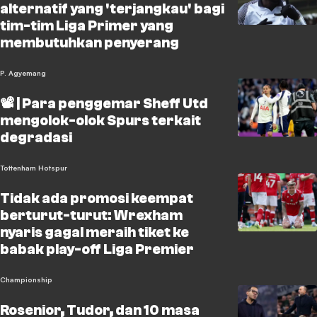
alternatif yang 'terjangkau' bagi
tim-tim Liga Primer yang
membutuhkan penyerang
P. Agyemang
📽️ | Para penggemar Sheff Utd
mengolok-olok Spurs terkait
degradasi
Tottenham Hotspur
Tidak ada promosi keempat
berturut-turut: Wrexham
nyaris gagal meraih tiket ke
babak play-off Liga Premier
Championship
Rosenior, Tudor, dan 10 masa