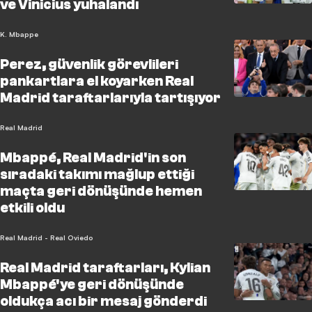
ve Vinicius yuhalandı
K. Mbappe
Perez, güvenlik görevlileri
pankartlara el koyarken Real
Madrid taraftarlarıyla tartışıyor
Real Madrid
Mbappé, Real Madrid'in son
sıradaki takımı mağlup ettiği
maçta geri dönüşünde hemen
etkili oldu
Real Madrid - Real Oviedo
Real Madrid taraftarları, Kylian
Mbappé'ye geri dönüşünde
oldukça acı bir mesaj gönderdi