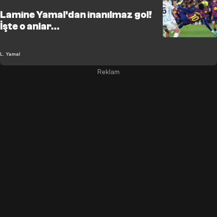
Lamine Yamal'dan inanılmaz gol!
İşte o anlar...
L. Yamal