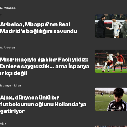
K. Mbappe
Arbeloa, Mbappé'nin Real
Madrid'e bağlılığını savundu
A. Arbeloa
Mısır maçıyla ilgili bir Faslı yıldız:
Dinlere saygısızlık... ama İspanya
ırkçı değil
İspanya - Mısır
Ajax, dünyaca ünlü bir
futbolcunun oğlunu Hollanda'ya
getiriyor
Ajax