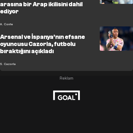
arasına bir Arap ikilisini dahil
ediyor
A. Conte
Arsenal ve İspanya'nın efsane
oyuncusu Cazorla, futbolu
bıraktığını açıkladı
S. Cazorla