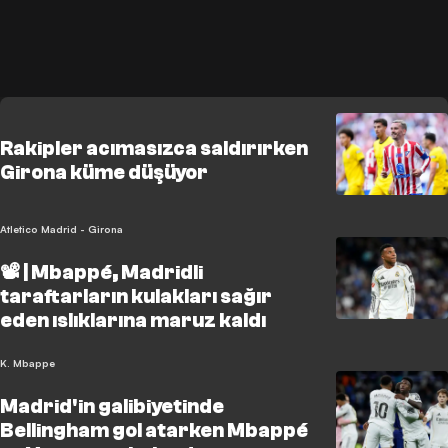
Rakipler acımasızca saldırırken
Girona küme düşüyor
Atletico Madrid - Girona
📽️ | Mbappé, Madridli
taraftarların kulakları sağır
eden ıslıklarına maruz kaldı
K. Mbappe
Madrid'in galibiyetinde
Bellingham gol atarken Mbappé