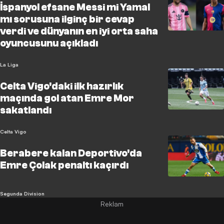
İspanyol efsane Messi mi Yamal
mı sorusuna ilginç bir cevap
verdi ve dünyanın en iyi orta saha
oyuncusunu açıkladı
La Liga
Celta Vigo'daki ilk hazırlık
maçında gol atan Emre Mor
sakatlandı
Celta Vigo
Berabere kalan Deportivo'da
Emre Çolak penaltı kaçırdı
Segunda Division