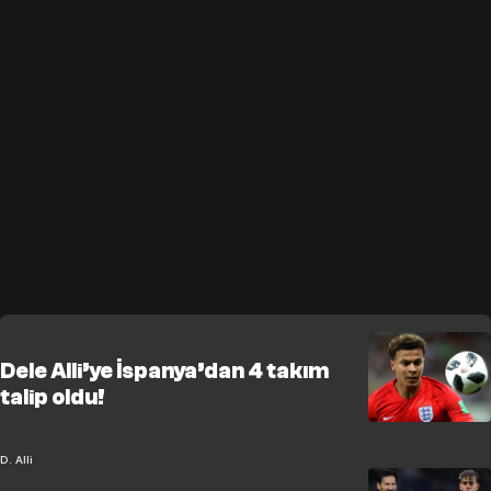
Dele Alli’ye İspanya’dan 4 takım
talip oldu!
D. Alli