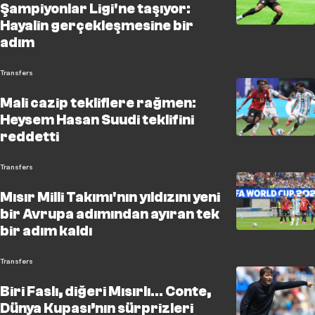
Şampiyonlar Ligi'ne taşıyor:
Hayalin gerçekleşmesine bir
adım
Transfers
Mali cazip tekliflere rağmen:
Heysem Hasan Suudi teklifini
reddetti
Transfers
Mısır Milli Takımı'nın yıldızını yeni
bir Avrupa adımından ayıran tek
bir adım kaldı
Transfers
Biri Faslı, diğeri Mısırlı… Conte,
Dünya Kupası’nın sürprizleri