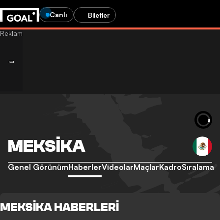
Canlı
Biletler
MEKSIKA
Genel Görünüm
Haberler
Videolar
Maçlar
Kadro
Sıralama
MEKSIKA HABERLERI