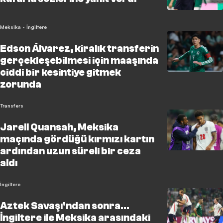
Meksika - İngiltere
Edson Álvarez, kiralık transferin
gerçekleşebilmesi için maaşında
ciddi bir kesintiye gitmek
zorunda
Transfers
Jarell Quansah, Meksika
maçında gördüğü kırmızı kartın
ardından uzun süreli bir ceza
aldı
İngiltere
Aztek Savaşı'ndan sonra...
İngiltere ile Meksika arasındaki