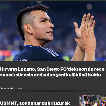
Hirving Lozano, San Diego FC’deki son derece
sancılı sürecin ardından yeni kulübünü buldu
Transfers
H. Lozano
USMNT, sonbahardaki hazırlık