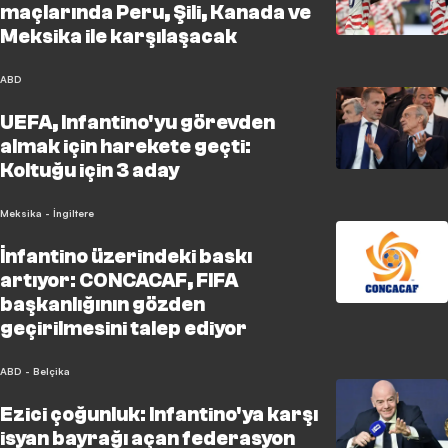
maçlarında Peru, Şili, Kanada ve
Meksika ile karşılaşacak
ABD
UEFA, Infantino'yu görevden
almak için harekete geçti:
Koltuğu için 3 aday
Meksika - İngiltere
İnfantino üzerindeki baskı
artıyor: CONCACAF, FIFA
başkanlığının gözden
geçirilmesini talep ediyor
ABD - Belçika
Ezici çoğunluk: Infantino'ya karşı
isyan bayrağı açan federasyon