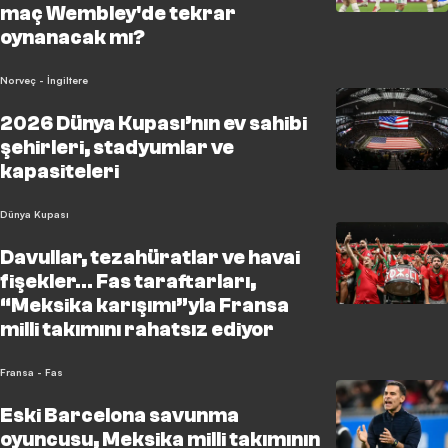
maç Wembley'de tekrar
oynanacak mı?
Norveç - İngiltere
2026 Dünya Kupası’nın ev sahibi
şehirleri, stadyumlar ve
kapasiteleri
Dünya Kupası
Davullar, tezahüratlar ve havai
fişekler… Fas taraftarları,
“Meksika karışımı”yla Fransa
milli takımını rahatsız ediyor
Fransa - Fas
Eski Barcelona savunma
oyuncusu, Meksika milli takımının