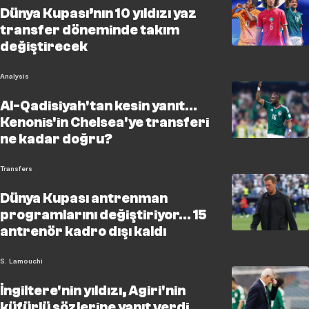
Dünya Kupası’nın 10 yıldızı yaz
transfer döneminde takım
değiştirecek
Analysis
Al-Qadisiyah'tan kesin yanıt...
Kenonis'in Chelsea'ye transferi
ne kadar doğru?
Transfers
Dünya Kupası antrenman
programlarını değiştiriyor... 15
antrenör kadro dışı kaldı
S. Lamouchi
İngiltere'nin yıldızı, Agiri'nin
küfürlü sözlerine yanıt verdi