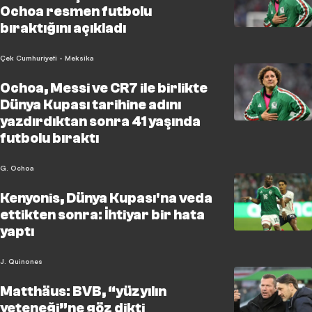
Ochoa resmen futbolu
bıraktığını açıkladı
Çek Cumhuriyeti - Meksika
Ochoa, Messi ve CR7 ile birlikte
Dünya Kupası tarihine adını
yazdırdıktan sonra 41 yaşında
futbolu bıraktı
G. Ochoa
Kenyonis, Dünya Kupası'na veda
ettikten sonra: İhtiyar bir hata
yaptı
J. Quinones
Matthäus: BVB, “yüzyılın
yeteneği”ne göz dikti