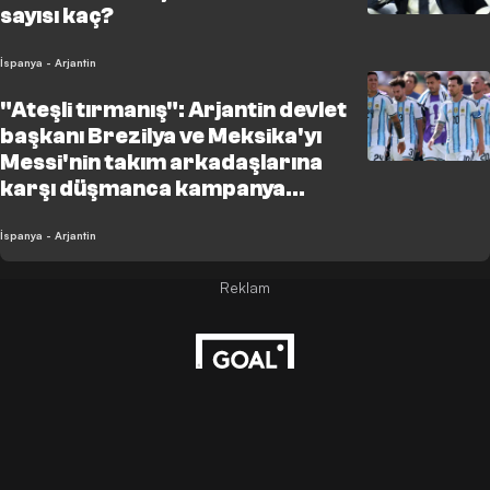
sayısı kaç?
İspanya - Arjantin
"Ateşli tırmanış": Arjantin devlet
başkanı Brezilya ve Meksika'yı
Messi'nin takım arkadaşlarına
karşı düşmanca kampanya
finanse etmekle suçladı
İspanya - Arjantin