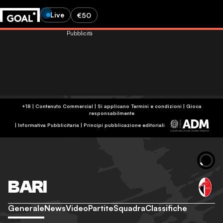
Live
€50
Pubblicità
+18 | Contenuto Commercial | Si applicano Termini e condizioni | Gioca
responsabilmente
|
Informativa Pubblicitaria
|
Principi pubblicazione editoriali
BARI
Generale
News
Video
Partite
Squadra
Classifiche