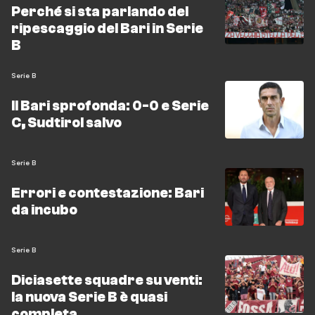
Perché si sta parlando del
ripescaggio del Bari in Serie
B
Serie B
Il Bari sprofonda: 0-0 e Serie
C, Sudtirol salvo
Serie B
Errori e contestazione: Bari
da incubo
Serie B
Diciasette squadre su venti:
la nuova Serie B è quasi
completa