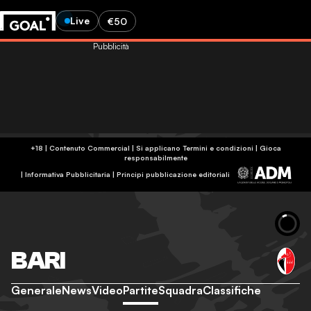
Live
€50
Pubblicità
+18 | Contenuto Commercial | Si applicano Termini e condizioni | Gioca
responsabilmente
|
Informativa Pubblicitaria
|
Principi pubblicazione editoriali
BARI
Generale
News
Video
Partite
Squadra
Classifiche