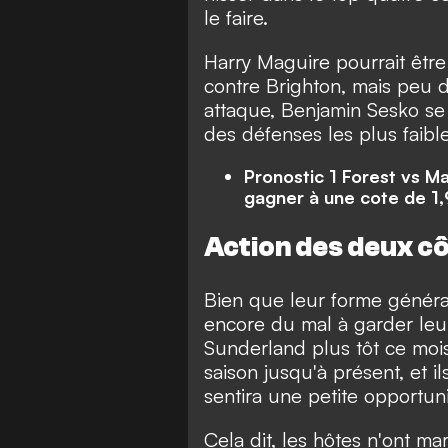
le faire.
Harry Maguire pourrait être
contre Brighton, mais peu 
attaque, Benjamin Sesko se r
des défenses les plus faible
Pronostic 1 Forest vs M
gagner à une cote de 1
Action des deux c
Bien que leur forme général
encore du mal à garder leur
Sunderland plus tôt ce mois
saison jusqu'à présent, et i
sentira une petite opportunit
Cela dit, les hôtes n'ont 