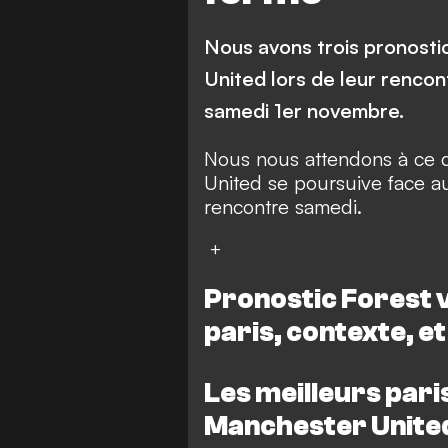
Nous avons trois pronosti
United lors de leur renco
samedi 1er novembre.
Nous nous attendons à ce q
United se poursuive face aux
rencontre samedi.
+
Pronostic Forest 
paris, contexte, e
Les meilleurs pari
Manchester Unite