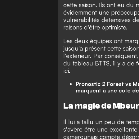
cette saison. Ils ont eu du 
évidemment une préoccupat
vulnérabilités défensives 
raisons d'être optimiste.
Les deux équipes ont marq
jusqu'à présent cette saiso
l'extérieur. Par conséquent
du tableau BTTS, il y a de 
ici.
Pronostic 2 Forest vs M
marquent à une cote de
La magie de Mbeu
Il lui a fallu un peu de t
s'avère être une excellente
camerounais compte désorma