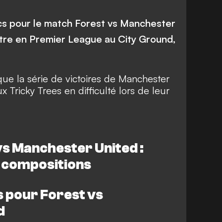
cs pour le match Forest vs Manchester
ntre en Premier League au City Ground,
ue la série de victoires de Manchester
 Tricky Trees en difficulté lors de leur
vs Manchester United :
t compositions
s pour Forest vs
d