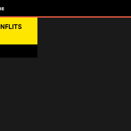
RE
ONFLITS