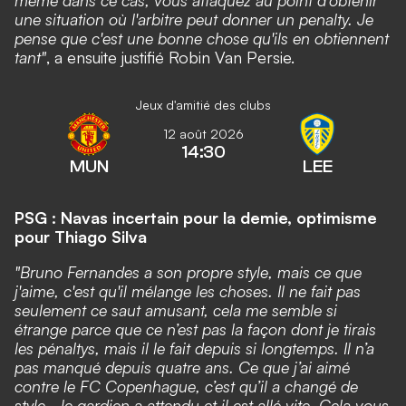
même dans ce cas, vous attaquez au point d'obtenir
une situation où l'arbitre peut donner un penalty. Je
pense que c'est une bonne chose qu'ils en obtiennent
tant"
, a ensuite justifié Robin Van Persie.
Jeux d'amitié des clubs
12 août 2026
14:30
MUN
LEE
PSG : Navas incertain pour la demie, optimisme
pour Thiago Silva
"Bruno Fernandes a son propre style, mais ce que
j'aime, c'est qu'il mélange les choses. Il ne fait pas
seulement ce saut amusant, cela me semble si
étrange parce que ce n’est pas la façon dont je tirais
les pénaltys, mais il le fait depuis si longtemps. Il n’a
pas manqué depuis quatre ans. Ce que j’ai aimé
contre le FC Copenhague, c’est qu’il a changé de
style - le gardien a attendu et il est allé vite. Cela vous