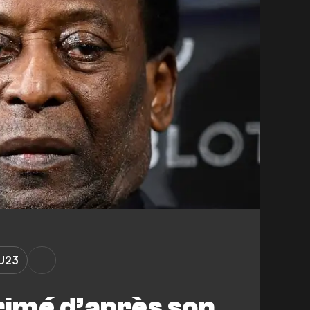
 U23
rimé d’après son