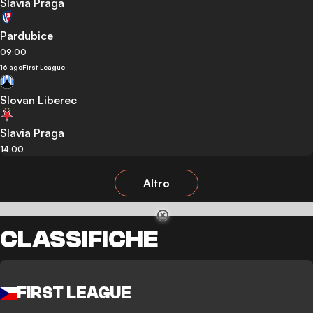
Slavia Praga
Pardubice
09:00
16 ago
First League
Slovan Liberec
Slavia Praga
14:00
Altro
CLASSIFICHE
FIRST LEAGUE