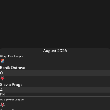
August 2026
01 ago
First League
Banik Ostrava
0
Slavia Praga
4
FIN
09 ago
First League