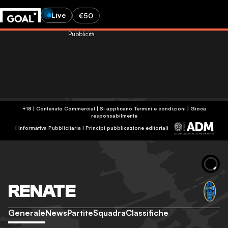
Live
€50
Pubblicità
+18 | Contenuto Commercial | Si applicano Termini e condizioni | Gioca
responsabilmente
|
Informativa Pubblicitaria
|
Principi pubblicazione editoriali
RENATE
Generale
News
Partite
Squadra
Classifiche