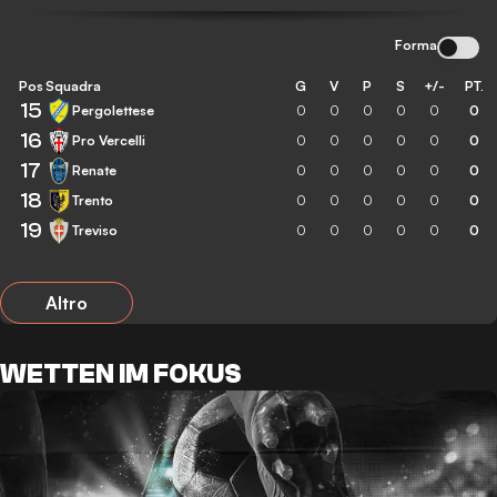
Forma
Pos
Squadra
G
V
P
S
+/-
PT.
15
Pergolettese
0
0
0
0
0
0
16
Pro Vercelli
0
0
0
0
0
0
17
Renate
0
0
0
0
0
0
18
Trento
0
0
0
0
0
0
19
Treviso
0
0
0
0
0
0
Altro
WETTEN IM FOKUS