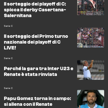
Il sorteggio dei playoff di C:
spicca il derby Casertana-
Salernitana
Serie C
Il sorteggio del Primo turno
nazionale dei playoff di C
LIVE!
Serie C
Perché la gara tra Inter U23 e
Renate è stata rinviata
Serie C
Papu Gomez torna in campo:
si allena con il Renate