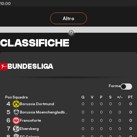
10:00
Altro
CLASSIFICHE
BUNDESLIGA
Forma
Pos
Squadra
G
V
P
S
+/-
PT.
4
Borussia Dortmund
0
0
0
0
0
0
5
Borussia Moenchengladbach
0
0
0
0
0
0
6
Francoforte
0
0
0
0
0
0
7
Elversberg
0
0
0
0
0
0
8
FC Colonia
0
0
0
0
0
0