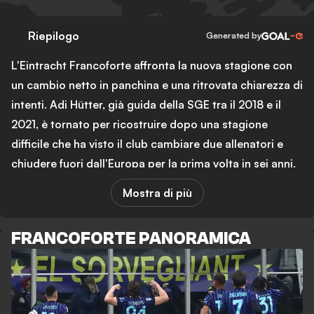
Riepilogo
Generated by
L'Eintracht Francoforte affronta la nuova stagione con
un cambio netto in panchina e una ritrovata chiarezza di
intenti. Adi Hütter, già guida della SGE tra il 2018 e il
2021, è tornato per ricostruire dopo una stagione
difficile che ha visto il club cambiare due allenatori e
chiudere fuori dall'Europa per la prima volta in sei anni.
Il messaggio di Hütter in questa fase di preparazione è
Mostra di più
stato diretto: nessun passo indietro sui giocatori su cui
conta.
FRANCOFORTE PANORAMICA
Il caso più emblematico riguarda Elias Baum. Il terzino
destro classe 2005, prodotto del vivaio della SGE, era
finito nel mirino del Borussia Dortmund e
dell'Hamburger SV dopo una stagione in prestito