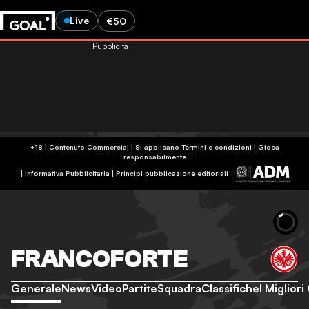
Live
€50
Pubblicità
+18 | Contenuto Commercial | Si applicano Termini e condizioni | Gioca
responsabilmente
|
Informativa Pubblicitaria
|
Principi pubblicazione editoriali
FRANCOFORTE
Generale
News
Video
Partite
Squadra
Classifiche
I Migliori