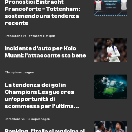
Pronostici Eintracht
contro l'Hull City già archiviato, e il prossimo impegno
Francoforte - Tottenham:
amichevole è fissato contro l'FSV Frankfurt il 12 agosto.
sostenendo una tendenza
recente
Francoforte vs Tottenham Hotspur
Incidente d'auto per Kolo
Muani: l'attaccante sta bene
Champions League
La tendenza dei gol in
Champions League crea
un'opportunità di
scommessa per l'ultima
giornata
Barcellona vs FC Copenhagen
Ranking, l'Italia si avvicina al