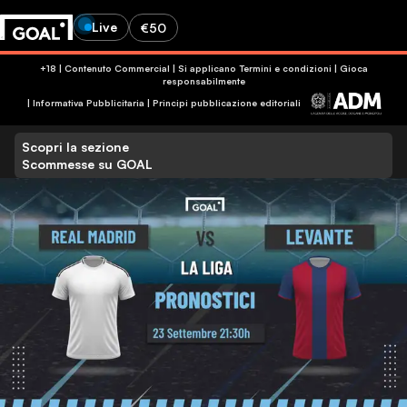
Live
€50
+18 | Contenuto Commercial | Si applicano Termini e condizioni | Gioca
responsabilmente
|
Informativa Pubblicitaria
|
Principi pubblicazione editoriali
Scopri la sezione
Scommesse su GOAL