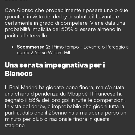
Con Alonso che probabilmente riposerà uno o due
giocatori in vista del derby di sabato, il Levante è
certamente in grado di competere. Viene data una
probabilità implicita del 50% di essere almeno in
parità all'intervallo.
Scommessa 2:
Primo tempo - Levante o Pareggio a
quota 2.60 su
William Hill
Una serata impegnativa per i
Blancos
Il Real Madrid ha giocato bene finora, ma c'è stata
una chiara dipendenza da Mbappé. Il francese ha
segnato il 58% dei loro gol in tutte le competizioni.
In vista del derby, è improbabile che giochi tutta la
partita, dato che il 26enne ha a malapena perso un
minuto per club o nazionale finora in questa
stagione.