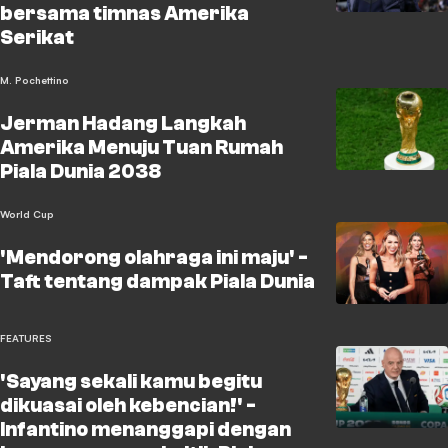
bersama timnas Amerika
Serikat
M. Pochettino
Jerman Hadang Langkah
Amerika Menuju Tuan Rumah
Piala Dunia 2038
World Cup
'Mendorong olahraga ini maju' -
Taft tentang dampak Piala Dunia
FEATURES
'Sayang sekali kamu begitu
dikuasai oleh kebencian!' -
Infantino menanggapi dengan