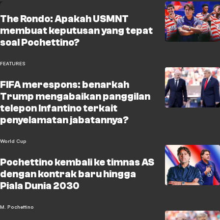
The Rondo: Apakah USMNT
membuat keputusan yang tepat
soal Pochettino?
FEATURES
FIFA merespons: benarkah
Trump mengabaikan panggilan
telepon Infantino terkait
penyelamatan jabatannya?
World Cup
Pochettino kembali ke timnas AS
dengan kontrak baru hingga
Piala Dunia 2030
M. Pochettino