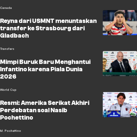
Canada
Reyna dari USMNT menuntaskan
transfer ke Strasbourg dari
Gladbach
Transfers
Mimpi Buruk Baru Menghantui
Infantino karena Piala Dunia
2026
World Cup
Resmi: Amerika Serikat Akhiri
Perdebatan soal Nasib
Pochettino
M. Pochettino