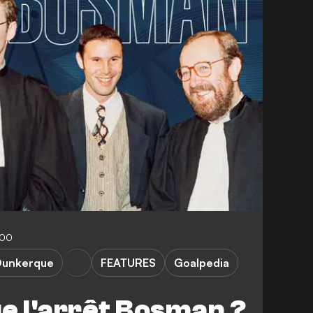
:00
Dunkerque
FEATURES
Goalpedia
e l'arrêt Bosman ?