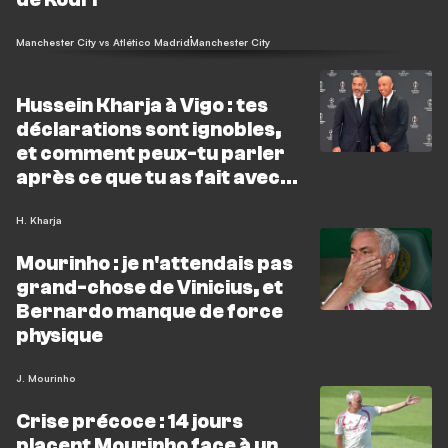
Manchester City vs Atlético Madrid
Manchester City
Hussein Kharja à Vigo : tes
déclarations sont ignobles,
et comment peux-tu parler
après ce que tu as fait avec
Barcelone ?
H. Kharja
Mourinho : je n'attendais pas
grand-chose de Vinicius, et
Bernardo manque de force
physique
J. Mourinho
Crise précoce : 14 jours
placent Mourinho face à un