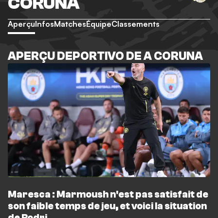
CORUNA
Aperçu
Infos
Matches
Équipe
Classements
APERÇU DEPORTIVO DE A CORUNA
Maresca : Marmoush n'est pas satisfait de
son faible temps de jeu, et voici la situation
de Rodri