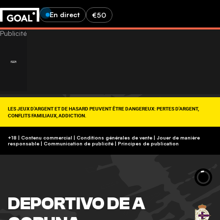
En direct
€50
LES JEUX D'ARGENT ET DE HASARD PEUVENT ÊTRE DANGEREUX: PERTES D'ARGENT,
CONFLITS FAMILIAUX, ADDICTION.
RETROUVEZ NOS CONSEILS SUR (09-74-75-13-13, APPEL NON SURTAXÉ).
https://www.joueurs-info-service.fr/
+18 | Contenu commercial | Conditions générales de vente | Jouer de manière
responsable
|
Communication de publicité
|
Principes de publication
DEPORTIVO DE A