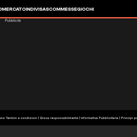
OMERCATO
INDIVISA
SCOMMESSE
GIOCHI
Pubblicità
ano Termini e condizioni | Gioca responsabilmente
|
Informativa Pubblicitaria
|
Principi p