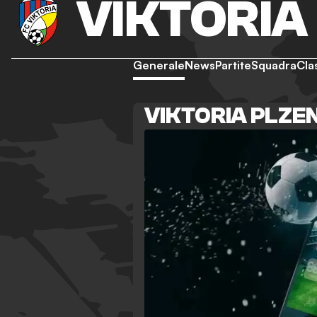
VIKTORIA
Generale
News
Partite
Squadra
Cla
VIKTORIA PLZE