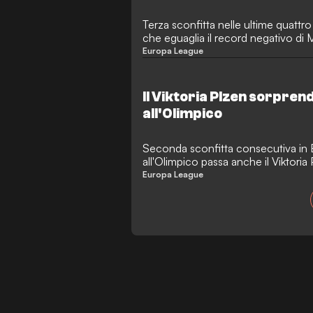
Terza sconfitta nelle ultime quattro
che eguaglia il record negativo di Mo
trovare goal e conferme dal suo ce
Europa League
Il Viktoria Plzen sorpren
all'Olimpico
Seconda sconfitta consecutiva in
all'Olimpico passa anche il Viktoria
rigore di Dybala.
Europa League