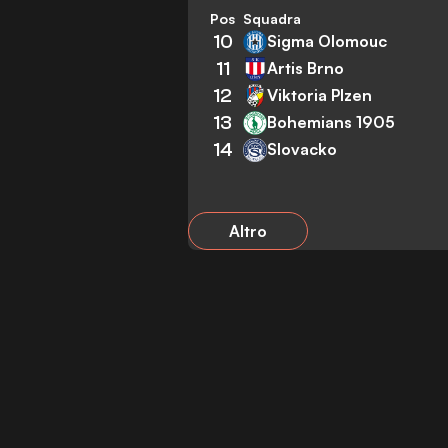
Pos
Squadra
10
Sigma Olomouc
11
Artis Brno
12
Viktoria Plzen
13
Bohemians 1905
14
Slovacko
Altro