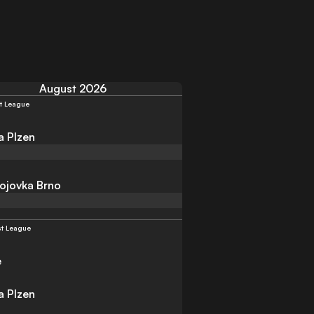
August 2026
st League
a Plzen
ojovka Brno
st League
e
a Plzen