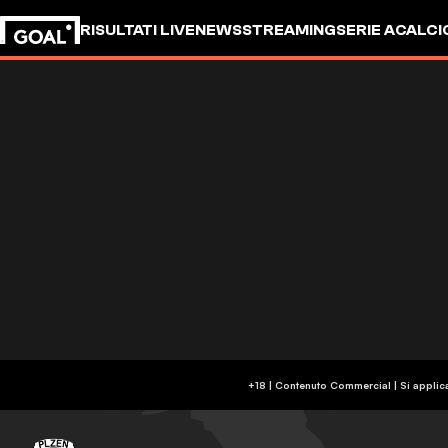
RISULTATI LIVE
NEWS
STREAMING
SERIE A
CALCI
+18 | Contenuto Commercial | Si applic