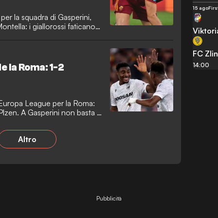
15 ago
Fir
 per la squadra di Gasperini,
ntella: i giallorossi faticano a
Viktori
ntravanti.
FC Zlin
14:00
de la Roma: 1-2
 Europa League per la Roma:
 Plzen. A Gasperini non basta il
Altro
Pubblicità