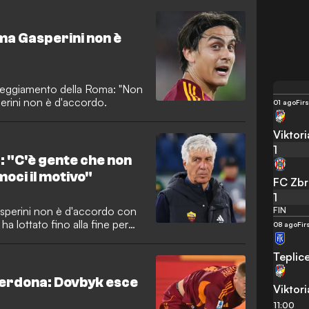
ma Gasperini non è
atteggiamento della Roma: "Non
erini non è d'accordo.
01 ago
Fir
Viktori
1
: "C'è gente che non
oci il motivo"
FC Zbr
1
asperini non è d'accordo con
FIN
a lottato fino alla fine per
08 ago
Fir
Teplic
perdona: Dovbyk esce
Viktori
11:00