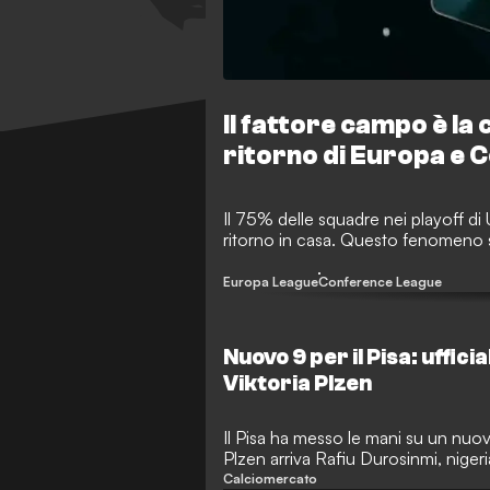
Il fattore campo è l
ritorno di Europa e
Il 75% delle squadre nei playoff di
ritorno in casa. Questo fenomeno s
Europa League
Conference League
Nuovo 9 per il Pisa: uffici
Viktoria Plzen
Il Pisa ha messo le mani su un nuov
Plzen arriva Rafiu Durosinmi, nige
milioni tra parte fissa e bonus.
Calciomercato