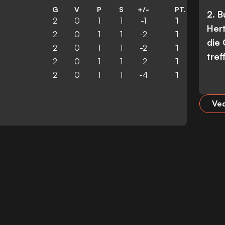
G
V
P
S
+/-
PT.
2. 
2
0
1
1
-1
1
Her
2
0
1
1
-2
1
die
2
0
1
1
-2
1
tref
2
0
1
1
-2
1
2
0
1
1
-4
1
Ved