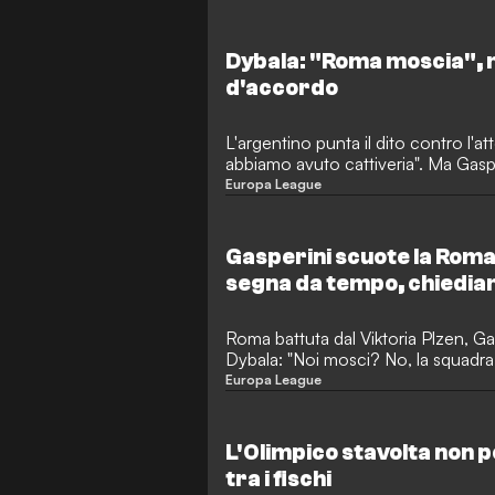
Dybala: "Roma moscia", 
d'accordo
L'argentino punta il dito contro l'
abbiamo avuto cattiveria". Ma Gasp
Europa League
Gasperini scuote la Roma
segna da tempo, chiediam
Roma battuta dal Viktoria Plzen, G
Dybala: "Noi mosci? No, la squadra h
pareggiare".
Europa League
L'Olimpico stavolta non 
tra i fischi