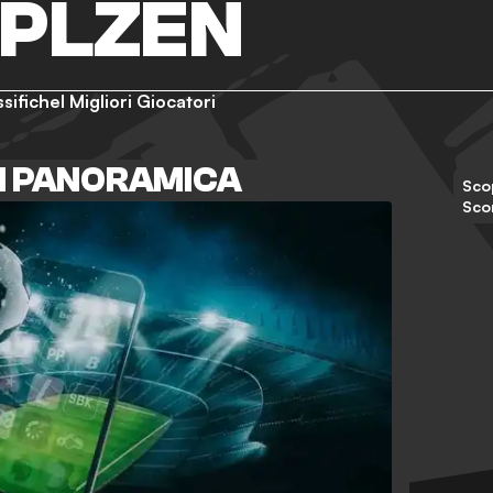
 PLZEN
ssifiche
I Migliori Giocatori
N PANORAMICA
Scop
Sco