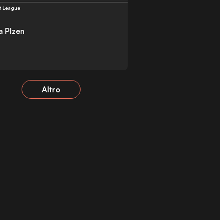
st League
a Plzen
Altro