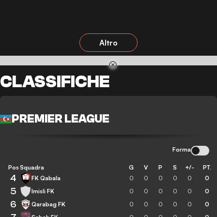
Altro
CLASSIFICHE
PREMIER LEAGUE
Forma
Pos
Squadra
G
V
P
S
+/-
PT.
4
FK Qabala
0
0
0
0
0
0
5
Imisli FK
0
0
0
0
0
0
6
Qarabag FK
0
0
0
0
0
0