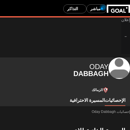
مباشر
التذاكر
ODAY
DABBAGH
الزمالك
الإحصائيات
المسيرة الاحترافية
إحصائيات Oday Dabbagh