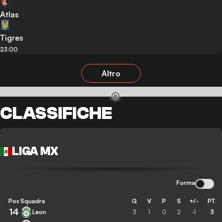
Atlas
Tigres
23:00
Altro
CLASSIFICHE
LIGA MX
Forma
Pos
Squadra
G
V
P
S
+/-
PT.
14
Leon
3
1
0
2
-1
3