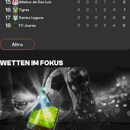
15
Atletico de San Luis
3
0
2
1
-1
2
16
Tigres
3
0
1
2
-3
1
17
Santos Laguna
3
0
0
3
-5
0
18
FC Juarez
3
0
0
3
-6
0
Altro
WETTEN IM FOKUS