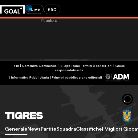
Live
€50
Pubblicità
+18 | Contenuto Commercial | Si applicano Termini e condizioni | Gioca
responsabilmente
|
Informativa Pubblicitaria
|
Principi pubblicazione editoriali
TIGRES
Generale
News
Partite
Squadra
Classifiche
I Migliori Gioca