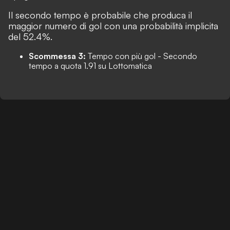
Il secondo tempo è probabile che produca il
maggior numero di gol con una probabilità implicita
del 52.4%.
Scommessa 3:
Tempo con più gol - Secondo
tempo a quota 1.91 su
Lottomatica